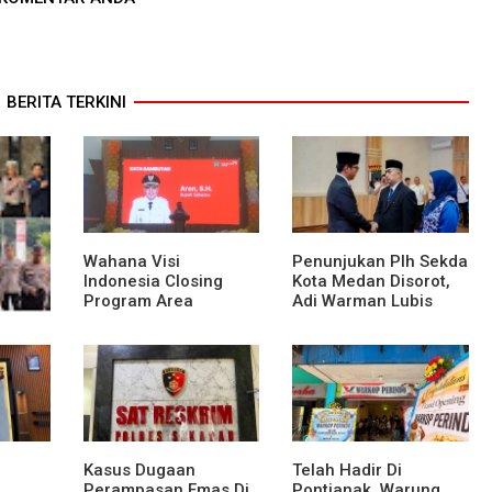
BERITA TERKINI
Wahana Visi
Penunjukan Plh Sekda
Indonesia Closing
Kota Medan Disorot,
Program Area
Adi Warman Lubis
Sekadau
Pertanyakan
Komitmen terhadap
 ke
Sistem Merit
res
anan
nggung
Kasus Dugaan
Telah Hadir Di
Perampasan Emas Di
Pontianak, Warung