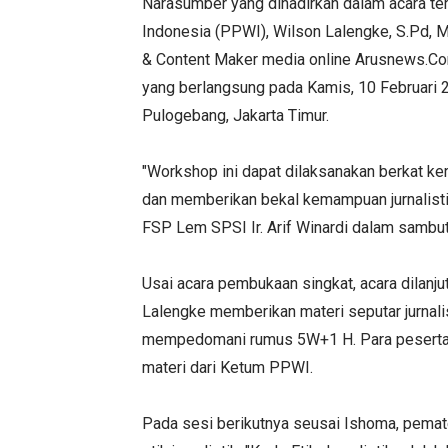
Narasumber yang dihadirkan dalam acara t
Indonesia (PPWI), Wilson Lalengke, S.Pd, M
& Content Maker media online Arusnews.Com
yang berlangsung pada Kamis, 10 Februari 
Pulogebang, Jakarta Timur.
"Workshop ini dapat dilaksanakan berkat k
dan memberikan bekal kemampuan jurnalist
FSP Lem SPSI Ir. Arif Winardi dalam sambu
Usai acara pembukaan singkat, acara dilanj
Lalengke memberikan materi seputar jurnali
mempedomani rumus 5W+1 H. Para peserta 
materi dari Ketum PPWI.
Pada sesi berikutnya seusai Ishoma, pemate