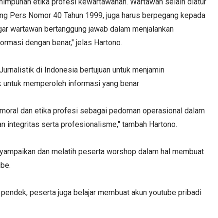
lah himpunan etika profesi kewartawanan. Wartawan selain diatur
ang Pers Nomor 40 Tahun 1999, juga harus berpegang kepada
h agar wartawan bertanggung jawab dalam menjalankan
formasi dengan benar," jelas Hartono.
rnalistik di Indonesia bertujuan untuk menjamin
 untuk memperoleh informasi yang benar
moral dan etika profesi sebagai pedoman operasional dalam
integritas serta profesionalisme," tambah Hartono.
menyampaikan dan melatih peserta worshop dalam hal membuat
ube.
 pendek, peserta juga belajar membuat akun youtube pribadi