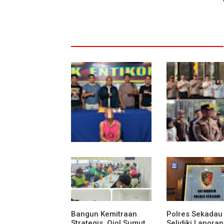
Polsek Entikong
Kunker Perdana
Gagalkan Peredaran
Entikong, Kapol
Sabu 151,76 Gram di
Sanggau: Keam
Perbatasan
Perbatasan Ta
Jawab Bersama
Bangun Kemitraan
Polres Sekadau
Strategis, Ojol Sumut
Selidiki Laporan