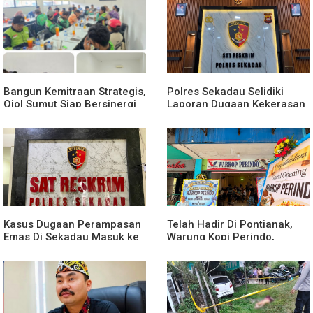
Merit
Bangun Kemitraan Strategis,
Polres Sekadau Selidiki
Ojol Sumut Siap Bersinergi
Laporan Dugaan Kekerasan
Menciptakan Lingkungan
Seksual Terhadap Anak
yang Tertib dan Kondusif
Dibawah Umur
Kasus Dugaan Perampasan
Telah Hadir Di Pontianak,
Emas Di Sekadau Masuk ke
Warung Kopi Perindo,
Tahap Penyidikan
Hadirkan Ruang Silaturahmi
dan Mendukung UMKM