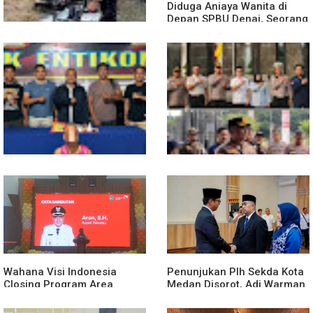
Diduga Aniaya Wanita di
Depan SPBU Denai, Seorang
Pria Diamankan Polsek
Medan Area
Truk Kontainer Oleng Tabrak
Vario, Warga Kapuas
Meninggal di Dusun Mak
Tampong
Polsek Entikong Gagalkan
Kunker Perdana ke
Peredaran Sabu 151,76
Entikong, Kapolres Sanggau:
Gram di Perbatasan
Keamanan Perbatasan
Tanggung Jawab Bersama
Wahana Visi Indonesia
Penunjukan Plh Sekda Kota
Closing Program Area
Medan Disorot, Adi Warman
Sekadau
Lubis Pertanyakan
Komitmen terhadap Sistem