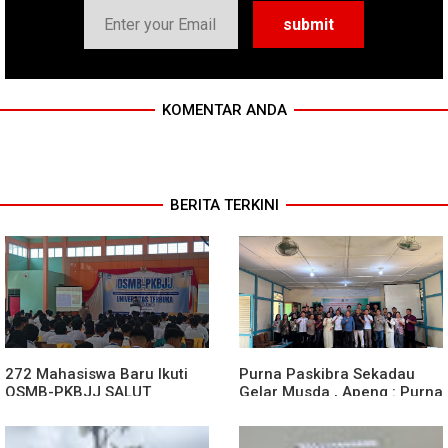
KOMENTAR ANDA
BERITA TERKINI
272 Mahasiswa Baru Ikuti
Purna Paskibra Sekadau
OSMB-PKBJJ SALUT
Gelar Musda , Apeng : Purna
Sekadau 2026
Paskibra Dapat Menjadi
Agen Terdepan Menjaga
Persatuan Dan Kesatuan