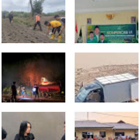
Bangsa
Dukung Swasembada
Sekwil GP Ansor Kalbar
Pangan, Polsek Entikong
Hadiri Konfercab Sanggau:
Tanam dan Rawat Jagung
Kader Harus Militan dan
Hibrida di Demplot Entikong
Bermanfaat
Tapang
13 Jam Berjuang, Polsek
Mobil Box Terjun ke Jurang
Toba dan Warga Berhasil
Depan KC, Diduga Rem
Jinakkan Karhutla 7 Hektare
Blong