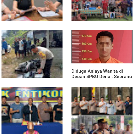
di Desa Bagan Asam
Diduga Jadi Korban
Polsek Entikong Gelar Apel
Penyebaran Foto Pribadi
Siaga Karhutla 2026, Sinergi
dan Dicemarkan di TikTok,
Lintas Sektor Cegah
AF Lapor ke Polda Sumut
Kebakaran Hutan dan Lahan
Diduga Aniaya Wanita di
Depan SPBU Denai, Seorang
Pria Diamankan Polsek
Medan Area
Truk Kontainer Oleng Tabrak
Vario, Warga Kapuas
Meninggal di Dusun Mak
Tampong