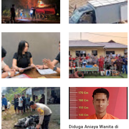
Hibrida di Demplot Entikong
Bermanfaat
Tapang
13 Jam Berjuang, Polsek
Mobil Box Terjun ke Jurang
Toba dan Warga Berhasil
Depan KC, Diduga Rem
Jinakkan Karhutla 7 Hektare
Blong
di Desa Bagan Asam
Diduga Jadi Korban
Polsek Entikong Gelar Apel
Penyebaran Foto Pribadi
Siaga Karhutla 2026, Sinergi
dan Dicemarkan di TikTok,
Lintas Sektor Cegah
AF Lapor ke Polda Sumut
Kebakaran Hutan dan Lahan
Diduga Aniaya Wanita di