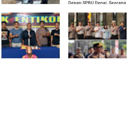
Depan SPBU Denai, Seorang
Pria Diamankan Polsek
Medan Area
Truk Kontainer Oleng Tabrak
Vario, Warga Kapuas
Meninggal di Dusun Mak
Tampong
Polsek Entikong Gagalkan
Kunker Perdana ke
Peredaran Sabu 151,76
Entikong, Kapolres Sanggau:
Gram di Perbatasan
Keamanan Perbatasan
Tanggung Jawab Bersama