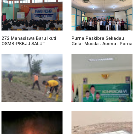
272 Mahasiswa Baru Ikuti
Purna Paskibra Sekadau
OSMB-PKBJJ SALUT
Gelar Musda , Apeng : Purna
Sekadau 2026
Paskibra Dapat Menjadi
Agen Terdepan Menjaga
Persatuan Dan Kesatuan
Bangsa
Dukung Swasembada
Sekwil GP Ansor Kalbar
Pangan, Polsek Entikong
Hadiri Konfercab Sanggau:
Tanam dan Rawat Jagung
Kader Harus Militan dan