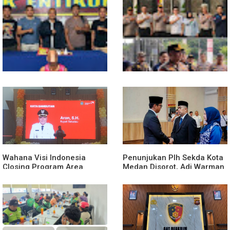
Truk Kontainer Oleng Tabrak
Vario, Warga Kapuas
Meninggal di Dusun Mak
Tampong
Polsek Entikong Gagalkan
Kunker Perdana ke
Peredaran Sabu 151,76
Entikong, Kapolres Sanggau:
Gram di Perbatasan
Keamanan Perbatasan
Tanggung Jawab Bersama
Wahana Visi Indonesia
Penunjukan Plh Sekda Kota
Closing Program Area
Medan Disorot, Adi Warman
Sekadau
Lubis Pertanyakan
Komitmen terhadap Sistem
Merit