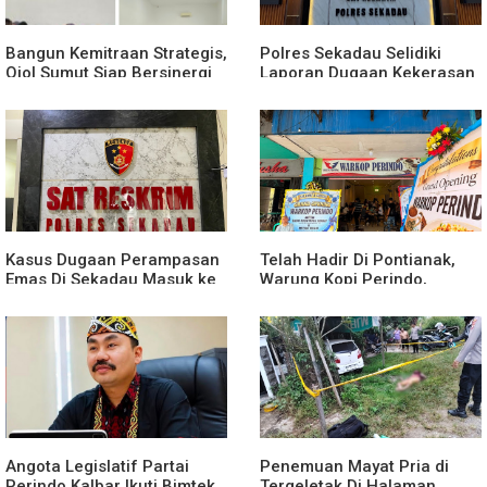
Bangun Kemitraan Strategis,
Polres Sekadau Selidiki
Ojol Sumut Siap Bersinergi
Laporan Dugaan Kekerasan
Menciptakan Lingkungan
Seksual Terhadap Anak
yang Tertib dan Kondusif
Dibawah Umur
Kasus Dugaan Perampasan
Telah Hadir Di Pontianak,
Emas Di Sekadau Masuk ke
Warung Kopi Perindo,
Tahap Penyidikan
Hadirkan Ruang Silaturahmi
dan Mendukung UMKM
Angota Legislatif Partai
Penemuan Mayat Pria di
Perindo Kalbar Ikuti Bimtek
Tergeletak Di Halaman