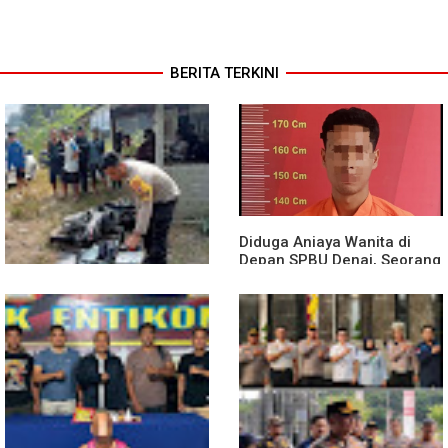
BERITA TERKINI
Diduga Aniaya Wanita di
Depan SPBU Denai, Seorang
Pria Diamankan Polsek
Medan Area
Truk Kontainer Oleng Tabrak
Vario, Warga Kapuas
Meninggal di Dusun Mak
Tampong