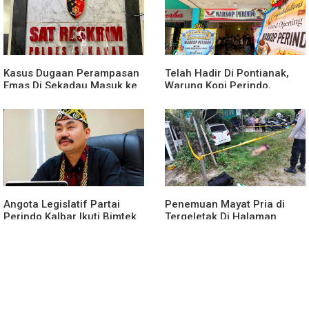
Kasus Dugaan Perampasan
Telah Hadir Di Pontianak,
Emas Di Sekadau Masuk ke
Warung Kopi Perindo,
Tahap Penyidikan
Hadirkan Ruang Silaturahmi
dan Mendukung UMKM
Angota Legislatif Partai
Penemuan Mayat Pria di
Perindo Kalbar Ikuti Bimtek
Tergeletak Di Halaman
Partai Di Jakarta
Rumah Warga, Ini
Penjelasan Polisi