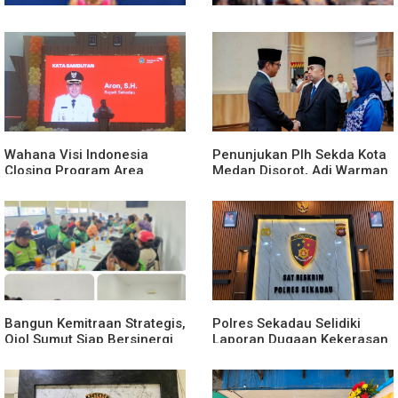
Polsek Entikong Gagalkan
Kunker Perdana ke
Peredaran Sabu 151,76
Entikong, Kapolres Sanggau:
Gram di Perbatasan
Keamanan Perbatasan
Tanggung Jawab Bersama
Wahana Visi Indonesia
Penunjukan Plh Sekda Kota
Closing Program Area
Medan Disorot, Adi Warman
Sekadau
Lubis Pertanyakan
Komitmen terhadap Sistem
Merit
Bangun Kemitraan Strategis,
Polres Sekadau Selidiki
Ojol Sumut Siap Bersinergi
Laporan Dugaan Kekerasan
Menciptakan Lingkungan
Seksual Terhadap Anak
yang Tertib dan Kondusif
Dibawah Umur