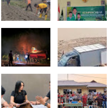
Dukung Swasembada
Sekwil GP Ansor Kalbar
Pangan, Polsek Entikong
Hadiri Konfercab Sanggau:
Tanam dan Rawat Jagung
Kader Harus Militan dan
Hibrida di Demplot Entikong
Bermanfaat
Tapang
13 Jam Berjuang, Polsek
Mobil Box Terjun ke Jurang
Toba dan Warga Berhasil
Depan KC, Diduga Rem
Jinakkan Karhutla 7 Hektare
Blong
di Desa Bagan Asam