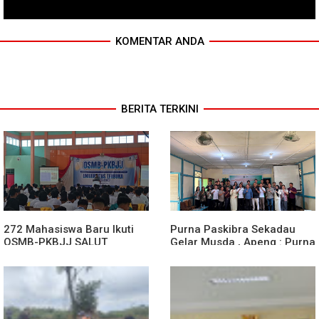
KOMENTAR ANDA
BERITA TERKINI
272 Mahasiswa Baru Ikuti
Purna Paskibra Sekadau
OSMB-PKBJJ SALUT
Gelar Musda , Apeng : Purna
Sekadau 2026
Paskibra Dapat Menjadi
Agen Terdepan Menjaga
Persatuan Dan Kesatuan
Bangsa