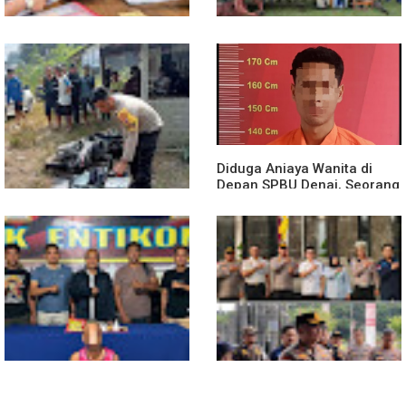
Diduga Jadi Korban
Polsek Entikong Gelar Apel
Penyebaran Foto Pribadi
Siaga Karhutla 2026, Sinergi
dan Dicemarkan di TikTok,
Lintas Sektor Cegah
AF Lapor ke Polda Sumut
Kebakaran Hutan dan Lahan
Diduga Aniaya Wanita di
Depan SPBU Denai, Seorang
Pria Diamankan Polsek
Medan Area
Truk Kontainer Oleng Tabrak
Vario, Warga Kapuas
Meninggal di Dusun Mak
Tampong