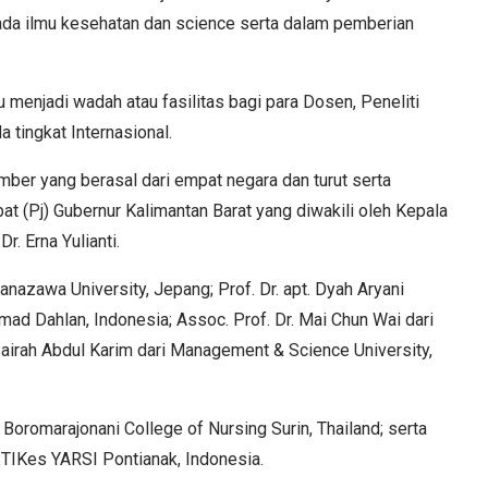
n pada ilmu kesehatan dan science serta dalam pemberian
 menjadi wadah atau fasilitas bagi para Dosen, Peneliti
a tingkat Internasional.
mber yang berasal dari empat negara dan turut serta
t (Pj) Gubernur Kalimantan Barat yang diwakili oleh Kepala
r. Erna Yulianti.
Kanazawa University, Jepang; Prof. Dr. apt. Dyah Aryani
Ahmad Dahlan, Indonesia; Assoc. Prof. Dr. Mai Chun Wai dari
 Sairah Abdul Karim dari Management & Science University,
 Boromarajonani College of Nursing Surin, Thailand; serta
i STIKes YARSI Pontianak, Indonesia.