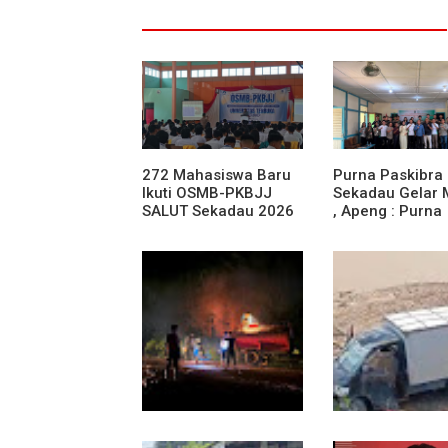
272 Mahasiswa Baru
Purna Paskibra
Ikuti OSMB-PKBJJ
Sekadau Gelar
SALUT Sekadau 2026
, Apeng : Purna
Paskibra Dapat
Menjadi Agen
Terdepan Menj
Persatuan Dan
Kesatuan Bang
13 Jam Berjuang,
Mobil Box Terju