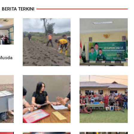
BERITA TERKINI
 Musda
Dukung Swasembada
Sekwil GP Ansor
aga
Pangan, Polsek
Kalbar Hadiri
Entikong Tanam dan
Konfercab Sanggau:
sa
Rawat Jagung Hibrida
Kader Harus Militan
di Demplot Entikong
dan Bermanfaat
Tapang
n ke
Diduga Jadi Korban
Polsek Entikong Gelar