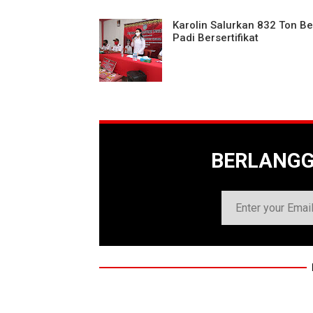
Karolin Salurkan 832 Ton Be
Padi Bersertifikat
BERLANG