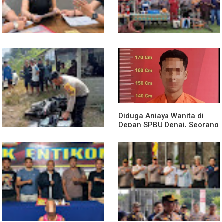
di Desa Bagan Asam
Diduga Jadi Korban
Polsek Entikong Gelar Apel
Penyebaran Foto Pribadi
Siaga Karhutla 2026, Sinergi
dan Dicemarkan di TikTok,
Lintas Sektor Cegah
AF Lapor ke Polda Sumut
Kebakaran Hutan dan Lahan
Diduga Aniaya Wanita di
Depan SPBU Denai, Seorang
Pria Diamankan Polsek
Medan Area
Truk Kontainer Oleng Tabrak
Vario, Warga Kapuas
Meninggal di Dusun Mak
Tampong