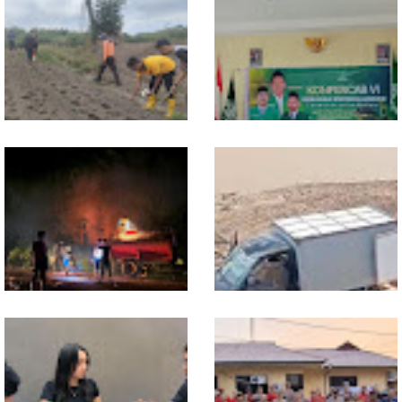
Bangsa
Dukung Swasembada
Sekwil GP Ansor Kalbar
Pangan, Polsek Entikong
Hadiri Konfercab Sanggau:
Tanam dan Rawat Jagung
Kader Harus Militan dan
Hibrida di Demplot Entikong
Bermanfaat
Tapang
13 Jam Berjuang, Polsek
Mobil Box Terjun ke Jurang
Toba dan Warga Berhasil
Depan KC, Diduga Rem
Jinakkan Karhutla 7 Hektare
Blong