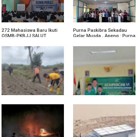
272 Mahasiswa Baru Ikuti
Purna Paskibra Sekadau
OSMB-PKBJJ SALUT
Gelar Musda , Apeng : Purna
Sekadau 2026
Paskibra Dapat Menjadi
Agen Terdepan Menjaga
Persatuan Dan Kesatuan
Bangsa
Dukung Swasembada
Sekwil GP Ansor Kalbar
Pangan, Polsek Entikong
Hadiri Konfercab Sanggau:
Tanam dan Rawat Jagung
Kader Harus Militan dan
Hibrida di Demplot Entikong
Bermanfaat