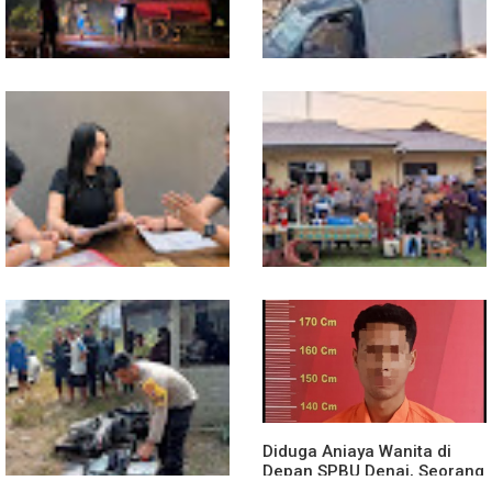
Tapang
13 Jam Berjuang, Polsek
Mobil Box Terjun ke Jurang
Toba dan Warga Berhasil
Depan KC, Diduga Rem
Jinakkan Karhutla 7 Hektare
Blong
di Desa Bagan Asam
Diduga Jadi Korban
Polsek Entikong Gelar Apel
Penyebaran Foto Pribadi
Siaga Karhutla 2026, Sinergi
dan Dicemarkan di TikTok,
Lintas Sektor Cegah
AF Lapor ke Polda Sumut
Kebakaran Hutan dan Lahan
Diduga Aniaya Wanita di
Depan SPBU Denai, Seorang
Pria Diamankan Polsek