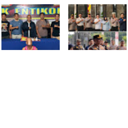
Medan Area
Truk Kontainer Oleng Tabrak
Vario, Warga Kapuas
Meninggal di Dusun Mak
Tampong
Polsek Entikong Gagalkan
Kunker Perdana ke
Peredaran Sabu 151,76
Entikong, Kapolres Sanggau:
Gram di Perbatasan
Keamanan Perbatasan
Tanggung Jawab Bersama