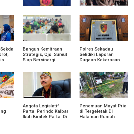
sek
Polsek Entikong
Kunker Perdana ke
Gagalkan Peredaran
Entikong, Kapolres
Sabu 151,76 Gram di
Sanggau: Keamanan
Perbatasan
Perbatasan Tanggung
Jawab Bersama
 Sekda
Bangun Kemitraan
Polres Sekadau
rot,
Strategis, Ojol Sumut
Selidiki Laporan
is
Siap Bersinergi
Dugaan Kekerasan
Menciptakan
Seksual Terhadap
adap
Lingkungan yang
Anak Dibawah Umur
Tertib dan Kondusif
Angota Legislatif
Penemuan Mayat Pria
ung
Partai Perindo Kalbar
di Tergeletak Di
Ikuti Bimtek Partai Di
Halaman Rumah
Jakarta
Warga, Ini Penjelasan
Polisi
KM