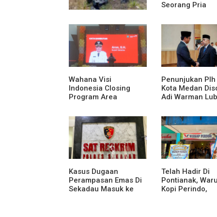
Seorang Pria
Diamankan Pol
Medan Area
Truk Kontainer Oleng
Tabrak Vario, Warga
Kapuas Meninggal di
Dusun Mak Tampong
Wahana Visi
Penunjukan Plh
Indonesia Closing
Kota Medan Diso
Program Area
Adi Warman Lub
Sekadau
Pertanyakan
Komitmen terh
Sistem Merit
Kasus Dugaan
Telah Hadir Di
Perampasan Emas Di
Pontianak, War
Sekadau Masuk ke
Kopi Perindo,
Tahap Penyidikan
Hadirkan Ruang
Silaturahmi dan
Mendukung UM