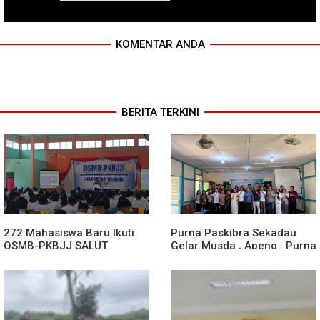
KOMENTAR ANDA
BERITA TERKINI
272 Mahasiswa Baru Ikuti
Purna Paskibra Sekadau
OSMB-PKBJJ SALUT
Gelar Musda , Apeng : Purna
Sekadau 2026
Paskibra Dapat Menjadi
Agen Terdepan Menjaga
Persatuan Dan Kesatuan
Bangsa