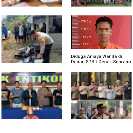
Diduga Jadi Korban
Polsek Entikong Gelar Apel
Penyebaran Foto Pribadi
Siaga Karhutla 2026, Sinergi
dan Dicemarkan di TikTok,
Lintas Sektor Cegah
AF Lapor ke Polda Sumut
Kebakaran Hutan dan Lahan
Diduga Aniaya Wanita di
Depan SPBU Denai, Seorang
Pria Diamankan Polsek
Medan Area
Truk Kontainer Oleng Tabrak
Vario, Warga Kapuas
Meninggal di Dusun Mak
Tampong