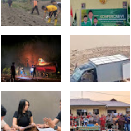
Dukung Swasembada
Sekwil GP Ansor Kalbar
Pangan, Polsek Entikong
Hadiri Konfercab Sanggau:
Tanam dan Rawat Jagung
Kader Harus Militan dan
Hibrida di Demplot Entikong
Bermanfaat
Tapang
13 Jam Berjuang, Polsek
Mobil Box Terjun ke Jurang
Toba dan Warga Berhasil
Depan KC, Diduga Rem
Jinakkan Karhutla 7 Hektare
Blong
di Desa Bagan Asam