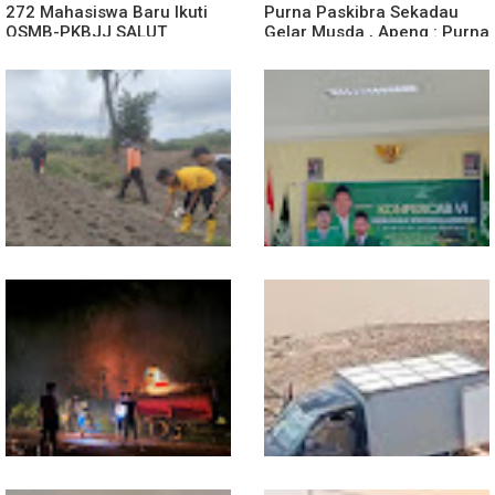
272 Mahasiswa Baru Ikuti
Purna Paskibra Sekadau
OSMB-PKBJJ SALUT
Gelar Musda , Apeng : Purna
Sekadau 2026
Paskibra Dapat Menjadi
Agen Terdepan Menjaga
Persatuan Dan Kesatuan
Bangsa
Dukung Swasembada
Sekwil GP Ansor Kalbar
Pangan, Polsek Entikong
Hadiri Konfercab Sanggau:
Tanam dan Rawat Jagung
Kader Harus Militan dan
Hibrida di Demplot Entikong
Bermanfaat
Tapang