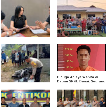
13 Jam Berjuang, Polsek
Mobil Box Terjun ke Jurang
Toba dan Warga Berhasil
Depan KC, Diduga Rem
Jinakkan Karhutla 7 Hektare
Blong
di Desa Bagan Asam
Diduga Jadi Korban
Polsek Entikong Gelar Apel
Penyebaran Foto Pribadi
Siaga Karhutla 2026, Sinergi
dan Dicemarkan di TikTok,
Lintas Sektor Cegah
AF Lapor ke Polda Sumut
Kebakaran Hutan dan Lahan
Diduga Aniaya Wanita di
Depan SPBU Denai, Seorang
Pria Diamankan Polsek
Medan Area
Truk Kontainer Oleng Tabrak
Vario, Warga Kapuas