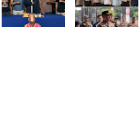
Meninggal di Dusun Mak
Tampong
Polsek Entikong Gagalkan
Kunker Perdana ke
Peredaran Sabu 151,76
Entikong, Kapolres Sanggau:
Gram di Perbatasan
Keamanan Perbatasan
Tanggung Jawab Bersama