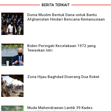
BERITA TERKAIT
Dunia Muslim Bentuk Dana untuk Bantu
Afghanistan Hindari Bencana Kemanusiaan
Biden Peringati Kecelakaan 1972 yang
Tewaskan Istri
Zona Hijau Baghdad Diserang Dua Roket
Muda Mahendrawan Lantik 39 Kades