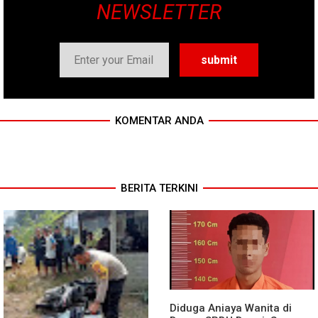
NEWSLETTER
KOMENTAR ANDA
BERITA TERKINI
Diduga Aniaya Wanita di