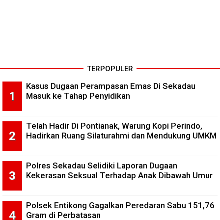
TERPOPULER
Kasus Dugaan Perampasan Emas Di Sekadau
Masuk ke Tahap Penyidikan
Telah Hadir Di Pontianak, Warung Kopi Perindo,
Hadirkan Ruang Silaturahmi dan Mendukung UMKM
Polres Sekadau Selidiki Laporan Dugaan
Kekerasan Seksual Terhadap Anak Dibawah Umur
Polsek Entikong Gagalkan Peredaran Sabu 151,76
Gram di Perbatasan