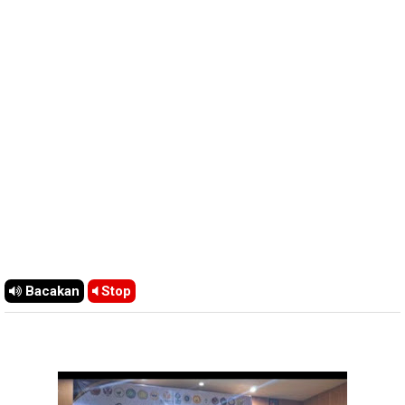
Bacakan
Stop