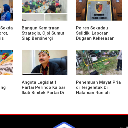
Sabu 151,76 Gram di
Sanggau: Keamanan
Perbatasan
Perbatasan Tanggung
Jawab Bersama
 Sekda
Bangun Kemitraan
Polres Sekadau
rot,
Strategis, Ojol Sumut
Selidiki Laporan
is
Siap Bersinergi
Dugaan Kekerasan
Menciptakan
Seksual Terhadap
adap
Lingkungan yang
Anak Dibawah Umur
Tertib dan Kondusif
Angota Legislatif
Penemuan Mayat Pria
ung
Partai Perindo Kalbar
di Tergeletak Di
Ikuti Bimtek Partai Di
Halaman Rumah
Jakarta
Warga, Ini Penjelasan
Polisi
KM