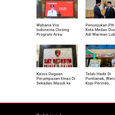
Kapuas Meninggal di
Dusun Mak Tampong
Wahana Visi
Penunjukan Plh
Indonesia Closing
Kota Medan Diso
Program Area
Adi Warman Lub
Sekadau
Pertanyakan
Komitmen terh
Sistem Merit
Kasus Dugaan
Telah Hadir Di
Perampasan Emas Di
Pontianak, War
Sekadau Masuk ke
Kopi Perindo,
Tahap Penyidikan
Hadirkan Ruang
Silaturahmi dan
Mendukung UM