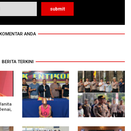
KOMENTAR ANDA
BERITA TERKINI
Wanita
Denai,
sek
Polsek Entikong
Kunker Perdana ke
Gagalkan Peredaran
Entikong, Kapolres