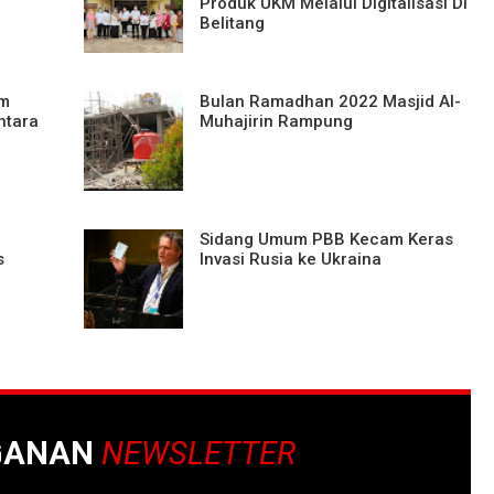
Produk UKM Melalui Digitalisasi Di
Belitang
im
Bulan Ramadhan 2022 Masjid Al-
ntara
Muhajirin Rampung
Sidang Umum PBB Kecam Keras
s
Invasi Rusia ke Ukraina
GANAN
NEWSLETTER