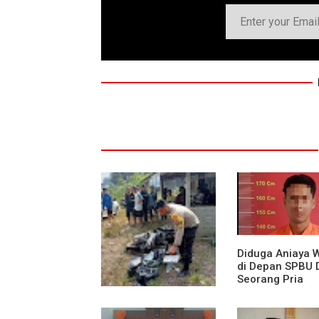
Diduga Aniaya 
di Depan SPBU 
Seorang Pria
Diamankan Pol
Medan Area
Truk Kontainer Oleng
Tabrak Vario, Warga