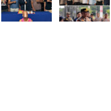
Meninggal di Dusun Mak
Tampong
Polsek Entikong Gagalkan
Kunker Perdana ke
Peredaran Sabu 151,76
Entikong, Kapolres Sanggau:
Gram di Perbatasan
Keamanan Perbatasan
Tanggung Jawab Bersama