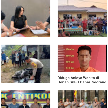
13 Jam Berjuang, Polsek
Mobil Box Terjun ke Jurang
Toba dan Warga Berhasil
Depan KC, Diduga Rem
Jinakkan Karhutla 7 Hektare
Blong
di Desa Bagan Asam
Diduga Jadi Korban
Polsek Entikong Gelar Apel
Penyebaran Foto Pribadi
Siaga Karhutla 2026, Sinergi
dan Dicemarkan di TikTok,
Lintas Sektor Cegah
AF Lapor ke Polda Sumut
Kebakaran Hutan dan Lahan
Diduga Aniaya Wanita di
Depan SPBU Denai, Seorang
Pria Diamankan Polsek
Medan Area
Truk Kontainer Oleng Tabrak
Vario, Warga Kapuas