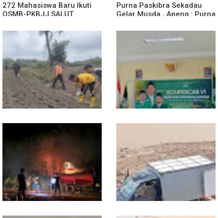
272 Mahasiswa Baru Ikuti
Purna Paskibra Sekadau
OSMB-PKBJJ SALUT
Gelar Musda , Apeng : Purna
Sekadau 2026
Paskibra Dapat Menjadi
Agen Terdepan Menjaga
Persatuan Dan Kesatuan
Bangsa
Dukung Swasembada
Sekwil GP Ansor Kalbar
Pangan, Polsek Entikong
Hadiri Konfercab Sanggau:
Tanam dan Rawat Jagung
Kader Harus Militan dan
Hibrida di Demplot Entikong
Bermanfaat
Tapang