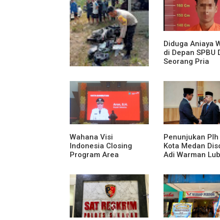
Diduga Aniaya 
di Depan SPBU 
Seorang Pria
Diamankan Pol
Medan Area
Truk Kontainer Oleng
Tabrak Vario, Warga
Kapuas Meninggal di
Dusun Mak Tampong
Wahana Visi
Penunjukan Plh
Indonesia Closing
Kota Medan Diso
Program Area
Adi Warman Lub
Sekadau
Pertanyakan
Komitmen terh
Sistem Merit