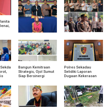
Wanita
Denai,
sek
Polsek Entikong
Kunker Perdana ke
Gagalkan Peredaran
Entikong, Kapolres
Sabu 151,76 Gram di
Sanggau: Keamanan
Perbatasan
Perbatasan Tanggung
Jawab Bersama
 Sekda
Bangun Kemitraan
Polres Sekadau
rot,
Strategis, Ojol Sumut
Selidiki Laporan
is
Siap Bersinergi
Dugaan Kekerasan
Menciptakan
Seksual Terhadap
adap
Lingkungan yang
Anak Dibawah Umur
Tertib dan Kondusif