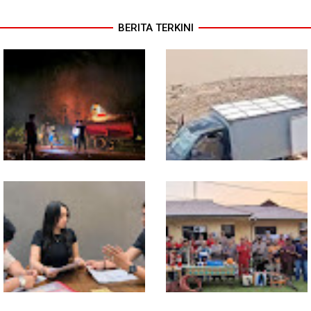
BERITA TERKINI
13 Jam Berjuang, Polsek
Mobil Box Terjun ke Jurang
Toba dan Warga Berhasil
Depan KC, Diduga Rem
Jinakkan Karhutla 7 Hektare
Blong
di Desa Bagan Asam