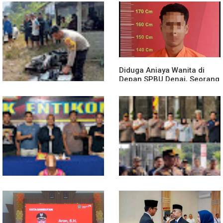
Diduga Jadi Korban
Polsek Entikong Gelar Apel
Penyebaran Foto Pribadi
Siaga Karhutla 2026, Sinergi
dan Dicemarkan di TikTok,
Lintas Sektor Cegah
AF Lapor ke Polda Sumut
Kebakaran Hutan dan Lahan
Diduga Aniaya Wanita di
Depan SPBU Denai, Seorang
Pria Diamankan Polsek
Medan Area
Truk Kontainer Oleng Tabrak
Vario, Warga Kapuas
Meninggal di Dusun Mak
Tampong
Polsek Entikong Gagalkan
Kunker Perdana ke
Peredaran Sabu 151,76
Entikong, Kapolres Sanggau: