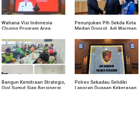
Gram di Perbatasan
Keamanan Perbatasan
Tanggung Jawab Bersama
Wahana Visi Indonesia
Penunjukan Plh Sekda Kota
Closing Program Area
Medan Disorot, Adi Warman
Sekadau
Lubis Pertanyakan
Komitmen terhadap Sistem
Merit
Bangun Kemitraan Strategis,
Polres Sekadau Selidiki
Ojol Sumut Siap Bersinergi
Laporan Dugaan Kekerasan
Menciptakan Lingkungan
Seksual Terhadap Anak
yang Tertib dan Kondusif
Dibawah Umur