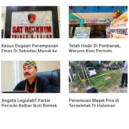
Menciptakan Lingkungan
Seksual Terhadap Anak
yang Tertib dan Kondusif
Dibawah Umur
Kasus Dugaan Perampasan
Telah Hadir Di Pontianak,
Emas Di Sekadau Masuk ke
Warung Kopi Perindo,
Tahap Penyidikan
Hadirkan Ruang Silaturahmi
dan Mendukung UMKM
Angota Legislatif Partai
Penemuan Mayat Pria di
Perindo Kalbar Ikuti Bimtek
Tergeletak Di Halaman
Partai Di Jakarta
Rumah Warga, Ini
Penjelasan Polisi