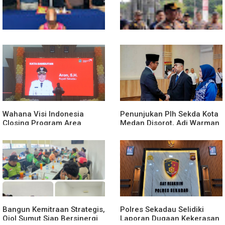
Polsek Entikong Gagalkan
Kunker Perdana ke
Peredaran Sabu 151,76
Entikong, Kapolres Sanggau:
Gram di Perbatasan
Keamanan Perbatasan
Tanggung Jawab Bersama
Wahana Visi Indonesia
Penunjukan Plh Sekda Kota
Closing Program Area
Medan Disorot, Adi Warman
Sekadau
Lubis Pertanyakan
Komitmen terhadap Sistem
Merit
Bangun Kemitraan Strategis,
Polres Sekadau Selidiki
Ojol Sumut Siap Bersinergi
Laporan Dugaan Kekerasan