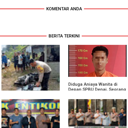
KOMENTAR ANDA
BERITA TERKINI
Diduga Aniaya Wanita di
Depan SPBU Denai, Seorang
Pria Diamankan Polsek
Medan Area
Truk Kontainer Oleng Tabrak
Vario, Warga Kapuas
Meninggal di Dusun Mak
Tampong