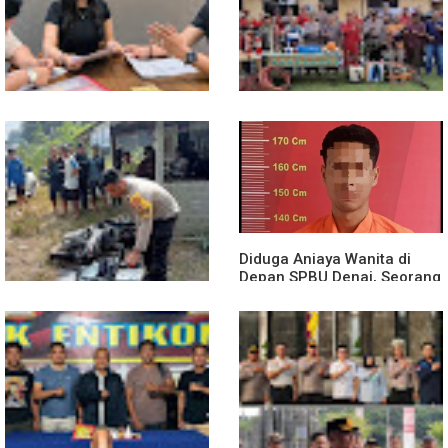
Jinakkan Karhutla 7 Hektare
Blong
di Desa Bagan Asam
Diduga Jadi Korban
Polsek Entikong Gelar Apel
Penyebaran Foto Pribadi
Siaga Karhutla 2026, Sinergi
dan Dicemarkan di TikTok,
Lintas Sektor Cegah
AF Lapor ke Polda Sumut
Kebakaran Hutan dan Lahan
Diduga Aniaya Wanita di
Depan SPBU Denai, Seorang
Pria Diamankan Polsek
Medan Area
Truk Kontainer Oleng Tabrak
Vario, Warga Kapuas
Meninggal di Dusun Mak
Tampong