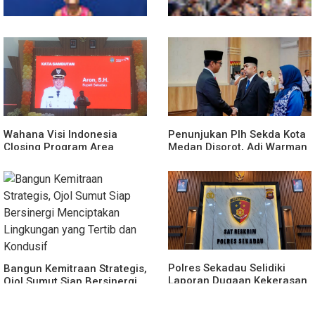
Polsek Entikong Gagalkan
Kunker Perdana ke
Peredaran Sabu 151,76
Entikong, Kapolres Sanggau:
Gram di Perbatasan
Keamanan Perbatasan
Tanggung Jawab Bersama
Wahana Visi Indonesia
Penunjukan Plh Sekda Kota
Closing Program Area
Medan Disorot, Adi Warman
Sekadau
Lubis Pertanyakan
Komitmen terhadap Sistem
Merit
Polres Sekadau Selidiki
Bangun Kemitraan Strategis,
Laporan Dugaan Kekerasan
Ojol Sumut Siap Bersinergi
Seksual Terhadap Anak
Menciptakan Lingkungan
Dibawah Umur
yang Tertib dan Kondusif