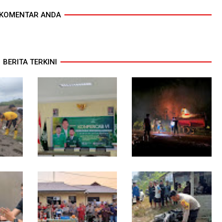
KOMENTAR ANDA
BERITA TERKINI
mbada
Sekwil GP Ansor
13 Jam Berjuang,
Kalbar Hadiri
Polsek Toba dan
 dan
Konfercab Sanggau:
Warga Berhasil
ibrida
Kader Harus Militan
Jinakkan Karhutla 7
kong
dan Bermanfaat
Hektare di Desa
Bagan Asam