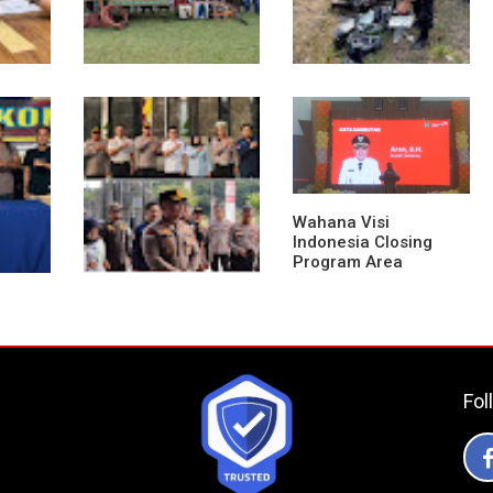
rban
Polsek Entikong Gelar
Truk Kontainer Oleng
o
Apel Siaga Karhutla
Tabrak Vario, Warga
2026, Sinergi Lintas
Kapuas Meninggal di
ikTok,
Sektor Cegah
Dusun Mak Tampong
da
Kebakaran Hutan dan
Lahan
Wahana Visi
Indonesia Closing
Program Area
Sekadau
Kunker Perdana ke
aran
Entikong, Kapolres
am di
Sanggau: Keamanan
Perbatasan Tanggung
Jawab Bersama
Fol