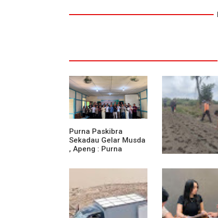
Purna Paskibra
Sekadau Gelar Musda
, Apeng : Purna
Paskibra Dapat
Menjadi Agen
Dukung Swase
Terdepan Menjaga
Pangan, Polsek
Persatuan Dan
Entikong Tanam
Kesatuan Bangsa
Rawat Jagung H
di Demplot Enti
Tapang