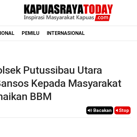
IONAL
PEMILU
INTERNASIONAL
lsek Putussibau Utara
Bansos Kepada Masyarakat
naikan BBM
Bacakan
Stop