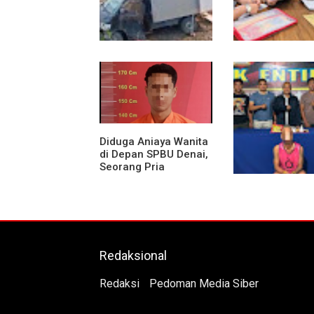
Mobil Box Terjun ke
Diduga Jadi Ko
Jurang Depan KC,
Penyebaran Fot
Diduga Rem Blong
Pribadi dan
Dicemarkan di T
AF Lapor ke Pol
Sumut
Diduga Aniaya Wanita
di Depan SPBU Denai,
Seorang Pria
Diamankan Polsek
Medan Area
Polsek Entikong
Gagalkan Pered
Sabu 151,76 Gr
Perbatasan
Redaksional
Redaksi
Pedoman Media Siber