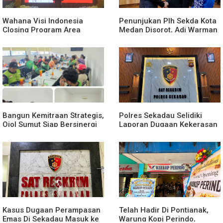
Wahana Visi Indonesia
Penunjukan Plh Sekda Kota
Closing Program Area
Medan Disorot, Adi Warman
Sekadau
Lubis Pertanyakan
Komitmen terhadap Sistem
Merit
Bangun Kemitraan Strategis,
Polres Sekadau Selidiki
Ojol Sumut Siap Bersinergi
Laporan Dugaan Kekerasan
Menciptakan Lingkungan
Seksual Terhadap Anak
yang Tertib dan Kondusif
Dibawah Umur
Kasus Dugaan Perampasan
Telah Hadir Di Pontianak,
Emas Di Sekadau Masuk ke
Warung Kopi Perindo,