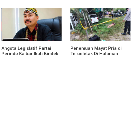
Tahap Penyidikan
Hadirkan Ruang Silaturahmi
dan Mendukung UMKM
Angota Legislatif Partai
Penemuan Mayat Pria di
Perindo Kalbar Ikuti Bimtek
Tergeletak Di Halaman
Partai Di Jakarta
Rumah Warga, Ini
Penjelasan Polisi