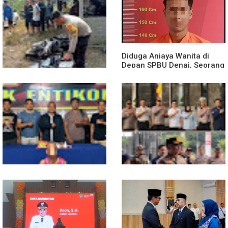
Diduga Aniaya Wanita di
Depan SPBU Denai, Seorang
Pria Diamankan Polsek
Medan Area
Truk Kontainer Oleng Tabrak
Vario, Warga Kapuas
Meninggal di Dusun Mak
Tampong
Polsek Entikong Gagalkan
Kunker Perdana ke
Peredaran Sabu 151,76
Entikong, Kapolres Sanggau:
Gram di Perbatasan
Keamanan Perbatasan
Tanggung Jawab Bersama