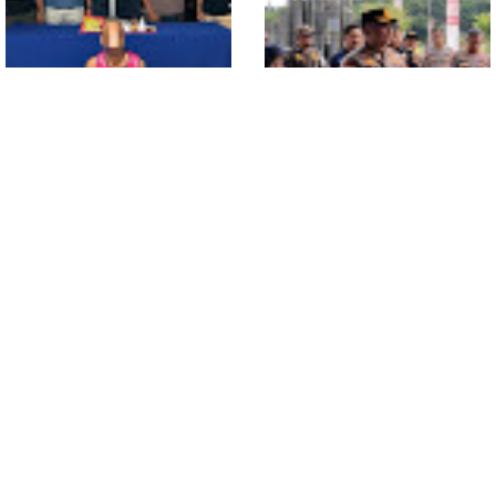
Polsek Entikong Gagalkan
Kunker Perdana ke
Peredaran Sabu 151,76
Entikong, Kapolres Sanggau:
Gram di Perbatasan
Keamanan Perbatasan
Tanggung Jawab Bersama