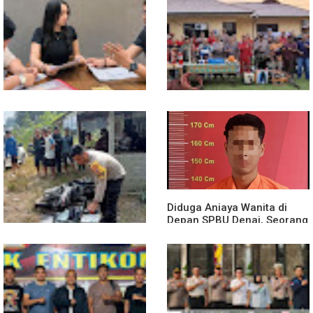
13 Jam Berjuang, Polsek
Mobil Box Terjun ke Jurang
Toba dan Warga Berhasil
Depan KC, Diduga Rem
Jinakkan Karhutla 7 Hektare
Blong
di Desa Bagan Asam
Diduga Jadi Korban
Polsek Entikong Gelar Apel
Penyebaran Foto Pribadi
Siaga Karhutla 2026, Sinergi
dan Dicemarkan di TikTok,
Lintas Sektor Cegah
AF Lapor ke Polda Sumut
Kebakaran Hutan dan Lahan
Diduga Aniaya Wanita di
Depan SPBU Denai, Seorang
Pria Diamankan Polsek
Medan Area
Truk Kontainer Oleng Tabrak
Vario, Warga Kapuas
Meninggal di Dusun Mak
Tampong