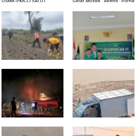
OSMB-PKBJJ SALUT
Gelar Musda , Apeng : Purna
Sekadau 2026
Paskibra Dapat Menjadi
Agen Terdepan Menjaga
Persatuan Dan Kesatuan
Bangsa
Dukung Swasembada
Sekwil GP Ansor Kalbar
Pangan, Polsek Entikong
Hadiri Konfercab Sanggau:
Tanam dan Rawat Jagung
Kader Harus Militan dan
Hibrida di Demplot Entikong
Bermanfaat
Tapang