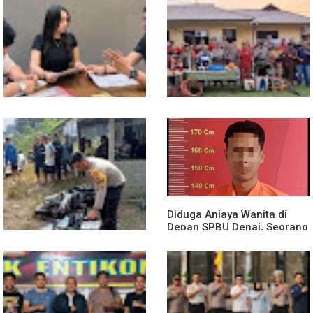
13 Jam Berjuang, Polsek
Mobil Box Terjun ke Jurang
Toba dan Warga Berhasil
Depan KC, Diduga Rem
Jinakkan Karhutla 7 Hektare
Blong
di Desa Bagan Asam
Diduga Jadi Korban
Polsek Entikong Gelar Apel
Penyebaran Foto Pribadi
Siaga Karhutla 2026, Sinergi
dan Dicemarkan di TikTok,
Lintas Sektor Cegah
AF Lapor ke Polda Sumut
Kebakaran Hutan dan Lahan
Diduga Aniaya Wanita di
Depan SPBU Denai, Seorang
Pria Diamankan Polsek
Medan Area
Truk Kontainer Oleng Tabrak
Vario, Warga Kapuas
Meninggal di Dusun Mak