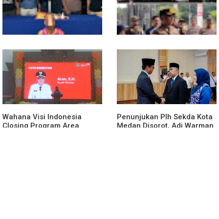
Tampong
Polsek Entikong Gagalkan
Kunker Perdana ke
Peredaran Sabu 151,76
Entikong, Kapolres Sanggau:
Gram di Perbatasan
Keamanan Perbatasan
Tanggung Jawab Bersama
Wahana Visi Indonesia
Penunjukan Plh Sekda Kota
Closing Program Area
Medan Disorot, Adi Warman
Sekadau
Lubis Pertanyakan
Komitmen terhadap Sistem
Merit