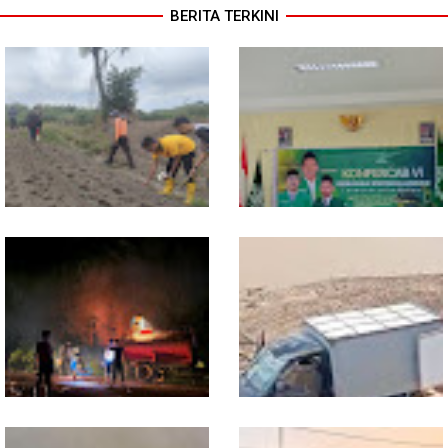
BERITA TERKINI
Dukung Swasembada
Sekwil GP Ansor Kalbar
Pangan, Polsek Entikong
Hadiri Konfercab Sanggau:
Tanam dan Rawat Jagung
Kader Harus Militan dan
Hibrida di Demplot Entikong
Bermanfaat
Tapang