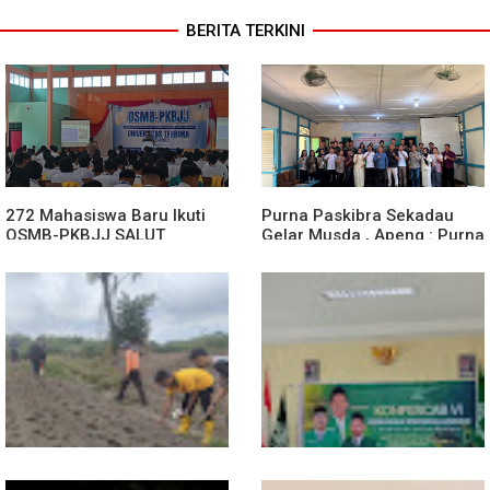
BERITA TERKINI
272 Mahasiswa Baru Ikuti
Purna Paskibra Sekadau
OSMB-PKBJJ SALUT
Gelar Musda , Apeng : Purna
Sekadau 2026
Paskibra Dapat Menjadi
Agen Terdepan Menjaga
Persatuan Dan Kesatuan
Bangsa