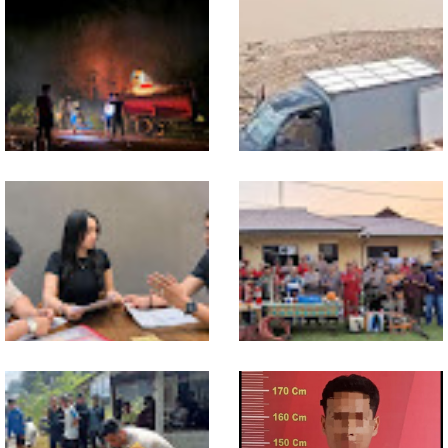
Dukung Swasembada
Sekwil GP Ansor Kalbar
Pangan, Polsek Entikong
Hadiri Konfercab Sanggau:
Tanam dan Rawat Jagung
Kader Harus Militan dan
Hibrida di Demplot Entikong
Bermanfaat
Tapang
13 Jam Berjuang, Polsek
Mobil Box Terjun ke Jurang
Toba dan Warga Berhasil
Depan KC, Diduga Rem
Jinakkan Karhutla 7 Hektare
Blong
di Desa Bagan Asam
Diduga Jadi Korban
Polsek Entikong Gelar Apel
Penyebaran Foto Pribadi
Siaga Karhutla 2026, Sinergi
dan Dicemarkan di TikTok,
Lintas Sektor Cegah