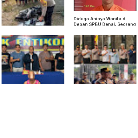
AF Lapor ke Polda Sumut
Kebakaran Hutan dan Lahan
Diduga Aniaya Wanita di
Depan SPBU Denai, Seorang
Pria Diamankan Polsek
Medan Area
Truk Kontainer Oleng Tabrak
Vario, Warga Kapuas
Meninggal di Dusun Mak
Tampong
Polsek Entikong Gagalkan
Kunker Perdana ke
Peredaran Sabu 151,76
Entikong, Kapolres Sanggau:
Gram di Perbatasan
Keamanan Perbatasan
Tanggung Jawab Bersama