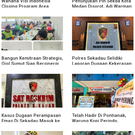
Wahana Visi Indonesia
Penunjukan Plh Sekda Kota
Closing Program Area
Medan Disorot, Adi Warman
Sekadau
Lubis Pertanyakan
Komitmen terhadap Sistem
Merit
Bangun Kemitraan Strategis,
Polres Sekadau Selidiki
Ojol Sumut Siap Bersinergi
Laporan Dugaan Kekerasan
Menciptakan Lingkungan
Seksual Terhadap Anak
yang Tertib dan Kondusif
Dibawah Umur
Kasus Dugaan Perampasan
Telah Hadir Di Pontianak,
Emas Di Sekadau Masuk ke
Warung Kopi Perindo,
Tahap Penyidikan
Hadirkan Ruang Silaturahmi
dan Mendukung UMKM