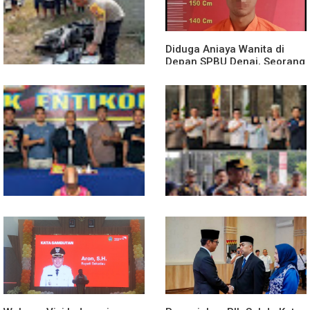
Diduga Aniaya Wanita di
Depan SPBU Denai, Seorang
Pria Diamankan Polsek
Medan Area
Truk Kontainer Oleng Tabrak
Vario, Warga Kapuas
Meninggal di Dusun Mak
Tampong
Polsek Entikong Gagalkan
Kunker Perdana ke
Peredaran Sabu 151,76
Entikong, Kapolres Sanggau:
Gram di Perbatasan
Keamanan Perbatasan
Tanggung Jawab Bersama