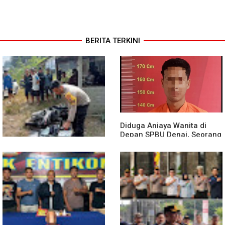
BERITA TERKINI
Diduga Aniaya Wanita di
Depan SPBU Denai, Seorang
Pria Diamankan Polsek
Medan Area
Truk Kontainer Oleng Tabrak
Vario, Warga Kapuas
Meninggal di Dusun Mak
Tampong