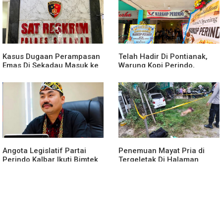
Kasus Dugaan Perampasan
Telah Hadir Di Pontianak,
Emas Di Sekadau Masuk ke
Warung Kopi Perindo,
Tahap Penyidikan
Hadirkan Ruang Silaturahmi
dan Mendukung UMKM
Angota Legislatif Partai
Penemuan Mayat Pria di
Perindo Kalbar Ikuti Bimtek
Tergeletak Di Halaman
Partai Di Jakarta
Rumah Warga, Ini
Penjelasan Polisi