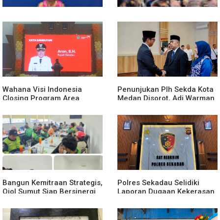
Polsek Entikong Gagalkan
Kunker Perdana ke
Peredaran Sabu 151,76
Entikong, Kapolres Sanggau:
Gram di Perbatasan
Keamanan Perbatasan
Tanggung Jawab Bersama
Wahana Visi Indonesia
Penunjukan Plh Sekda Kota
Closing Program Area
Medan Disorot, Adi Warman
Sekadau
Lubis Pertanyakan
Komitmen terhadap Sistem
Merit
Bangun Kemitraan Strategis,
Polres Sekadau Selidiki
Ojol Sumut Siap Bersinergi
Laporan Dugaan Kekerasan
Menciptakan Lingkungan
Seksual Terhadap Anak
yang Tertib dan Kondusif
Dibawah Umur