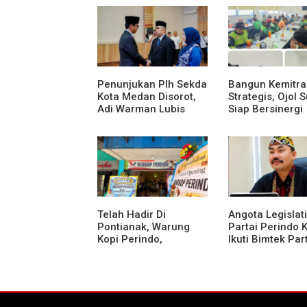
Medan Area
Polsek Entikong
Gagalkan Pered
Sabu 151,76 Gr
Perbatasan
Penunjukan Plh Sekda
Bangun Kemitr
Kota Medan Disorot,
Strategis, Ojol 
Adi Warman Lubis
Siap Bersinergi
Pertanyakan
Menciptakan
Komitmen terhadap
Lingkungan yan
Sistem Merit
Tertib dan Kond
Telah Hadir Di
Angota Legislati
Pontianak, Warung
Partai Perindo 
Kopi Perindo,
Ikuti Bimtek Part
Hadirkan Ruang
Jakarta
Silaturahmi dan
Mendukung UMKM