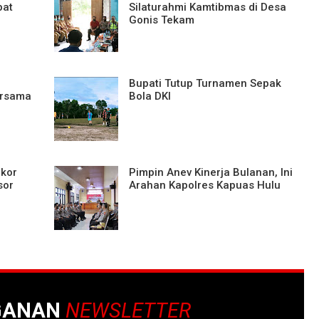
pat
Silaturahmi Kamtibmas di Desa
Gonis Tekam
Bupati Tutup Turnamen Sepak
ersama
Bola DKI
kor
Pimpin Anev Kinerja Bulanan, Ini
sor
Arahan Kapolres Kapuas Hulu
GANAN
NEWSLETTER