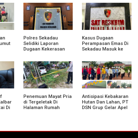
Kunker Perdana ke
aran
Entikong, Kapolres
am di
Sanggau: Keamanan
Perbatasan Tanggung
Jawab Bersama
aan
Polres Sekadau
Kasus Dugaan
Sumut
Selidiki Laporan
Perampasan Emas Di
Dugaan Kekerasan
Sekadau Masuk ke
Seksual Terhadap
Tahap Penyidikan
g
Anak Dibawah Umur
usif
f
Penemuan Mayat Pria
Antisipasi Kebakaran
Kalbar
di Tergeletak Di
Hutan Dan Lahan, PT
ai Di
Halaman Rumah
DSN Grup Gelar Apel
Warga, Ini Penjelasan
Siaga
Polisi