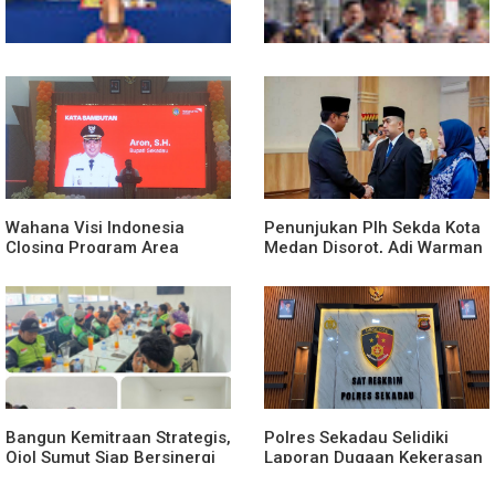
Polsek Entikong Gagalkan
Kunker Perdana ke
Peredaran Sabu 151,76
Entikong, Kapolres Sanggau:
Gram di Perbatasan
Keamanan Perbatasan
Tanggung Jawab Bersama
Wahana Visi Indonesia
Penunjukan Plh Sekda Kota
Closing Program Area
Medan Disorot, Adi Warman
Sekadau
Lubis Pertanyakan
Komitmen terhadap Sistem
Merit
Bangun Kemitraan Strategis,
Polres Sekadau Selidiki
Ojol Sumut Siap Bersinergi
Laporan Dugaan Kekerasan
Menciptakan Lingkungan
Seksual Terhadap Anak