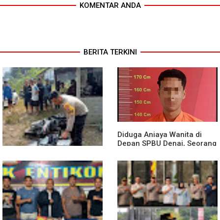
KOMENTAR ANDA
BERITA TERKINI
Diduga Aniaya Wanita di
Depan SPBU Denai, Seorang
Pria Diamankan Polsek
Medan Area
Truk Kontainer Oleng Tabrak
Vario, Warga Kapuas
Meninggal di Dusun Mak
Tampong