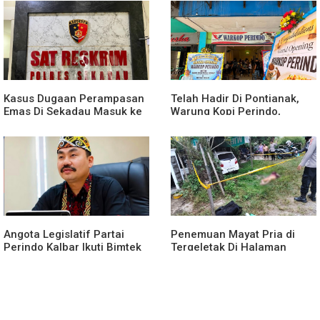
yang Tertib dan Kondusif
Dibawah Umur
Kasus Dugaan Perampasan
Telah Hadir Di Pontianak,
Emas Di Sekadau Masuk ke
Warung Kopi Perindo,
Tahap Penyidikan
Hadirkan Ruang Silaturahmi
dan Mendukung UMKM
Angota Legislatif Partai
Penemuan Mayat Pria di
Perindo Kalbar Ikuti Bimtek
Tergeletak Di Halaman
Partai Di Jakarta
Rumah Warga, Ini
Penjelasan Polisi