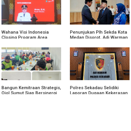
Polsek Entikong Gagalkan
Kunker Perdana ke
Peredaran Sabu 151,76
Entikong, Kapolres Sanggau:
Gram di Perbatasan
Keamanan Perbatasan
Tanggung Jawab Bersama
Wahana Visi Indonesia
Penunjukan Plh Sekda Kota
Closing Program Area
Medan Disorot, Adi Warman
Sekadau
Lubis Pertanyakan
Komitmen terhadap Sistem
Merit
Bangun Kemitraan Strategis,
Polres Sekadau Selidiki
Ojol Sumut Siap Bersinergi
Laporan Dugaan Kekerasan
Menciptakan Lingkungan
Seksual Terhadap Anak
yang Tertib dan Kondusif
Dibawah Umur