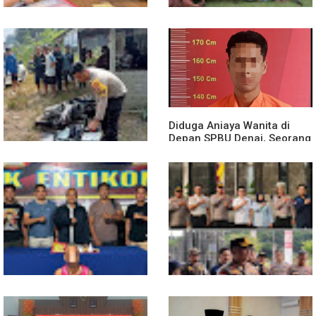
Diduga Jadi Korban
Polsek Entikong Gelar Apel
Penyebaran Foto Pribadi
Siaga Karhutla 2026, Sinergi
dan Dicemarkan di TikTok,
Lintas Sektor Cegah
AF Lapor ke Polda Sumut
Kebakaran Hutan dan Lahan
Diduga Aniaya Wanita di
Depan SPBU Denai, Seorang
Pria Diamankan Polsek
Medan Area
Truk Kontainer Oleng Tabrak
Vario, Warga Kapuas
Meninggal di Dusun Mak
Tampong