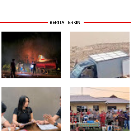
BERITA TERKINI
13 Jam Berjuang, Polsek
Mobil Box Terjun ke Jurang
Toba dan Warga Berhasil
Depan KC, Diduga Rem
Jinakkan Karhutla 7 Hektare
Blong
di Desa Bagan Asam