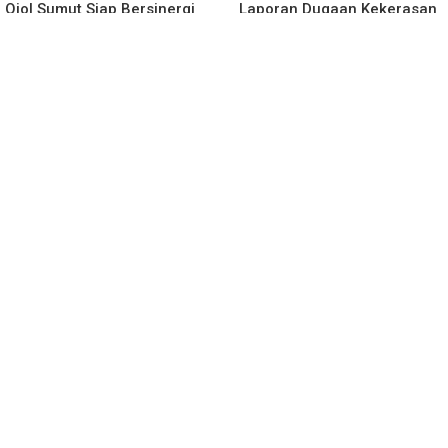
Ojol Sumut Siap Bersinergi
Laporan Dugaan Kekerasan
Menciptakan Lingkungan
Seksual Terhadap Anak
yang Tertib dan Kondusif
Dibawah Umur