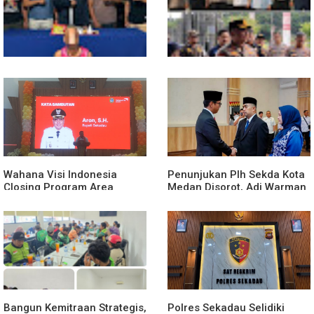
Tampong
Polsek Entikong Gagalkan
Kunker Perdana ke
Peredaran Sabu 151,76
Entikong, Kapolres Sanggau:
Gram di Perbatasan
Keamanan Perbatasan
Tanggung Jawab Bersama
Wahana Visi Indonesia
Penunjukan Plh Sekda Kota
Closing Program Area
Medan Disorot, Adi Warman
Sekadau
Lubis Pertanyakan
Komitmen terhadap Sistem
Merit
Bangun Kemitraan Strategis,
Polres Sekadau Selidiki