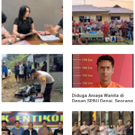
13 Jam Berjuang, Polsek
Mobil Box Terjun ke Jurang
Toba dan Warga Berhasil
Depan KC, Diduga Rem
Jinakkan Karhutla 7 Hektare
Blong
di Desa Bagan Asam
Diduga Jadi Korban
Polsek Entikong Gelar Apel
Penyebaran Foto Pribadi
Siaga Karhutla 2026, Sinergi
dan Dicemarkan di TikTok,
Lintas Sektor Cegah
AF Lapor ke Polda Sumut
Kebakaran Hutan dan Lahan
Diduga Aniaya Wanita di
Depan SPBU Denai, Seorang
Pria Diamankan Polsek
Medan Area
Truk Kontainer Oleng Tabrak
Vario, Warga Kapuas
Meninggal di Dusun Mak