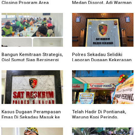
Closing Program Area
Medan Disorot, Adi Warman
Sekadau
Lubis Pertanyakan
Komitmen terhadap Sistem
Merit
Bangun Kemitraan Strategis,
Polres Sekadau Selidiki
Ojol Sumut Siap Bersinergi
Laporan Dugaan Kekerasan
Menciptakan Lingkungan
Seksual Terhadap Anak
yang Tertib dan Kondusif
Dibawah Umur
Kasus Dugaan Perampasan
Telah Hadir Di Pontianak,
Emas Di Sekadau Masuk ke
Warung Kopi Perindo,
Tahap Penyidikan
Hadirkan Ruang Silaturahmi
dan Mendukung UMKM