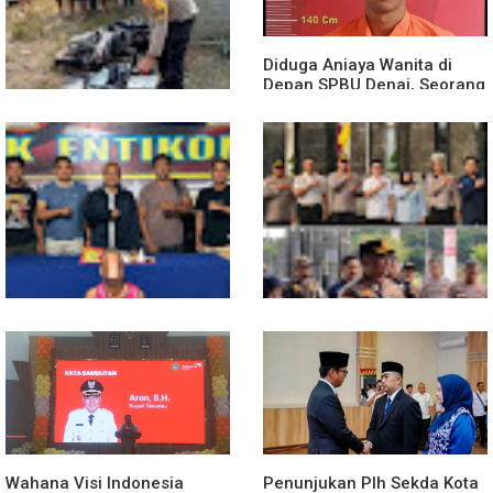
Diduga Aniaya Wanita di
Depan SPBU Denai, Seorang
Pria Diamankan Polsek
Medan Area
Truk Kontainer Oleng Tabrak
Vario, Warga Kapuas
Meninggal di Dusun Mak
Tampong
Polsek Entikong Gagalkan
Kunker Perdana ke
Peredaran Sabu 151,76
Entikong, Kapolres Sanggau:
Gram di Perbatasan
Keamanan Perbatasan
Tanggung Jawab Bersama
Wahana Visi Indonesia
Penunjukan Plh Sekda Kota