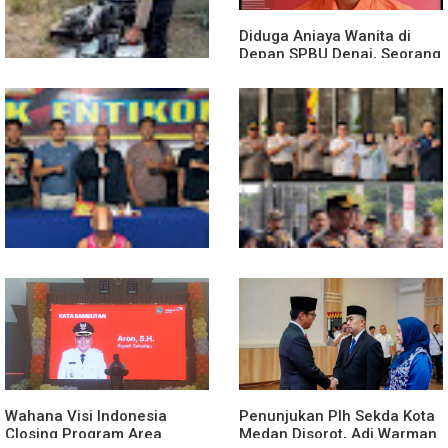
Diduga Aniaya Wanita di
Depan SPBU Denai, Seorang
Pria Diamankan Polsek
Medan Area
Truk Kontainer Oleng Tabrak
Vario, Warga Kapuas
Meninggal di Dusun Mak
Tampong
Polsek Entikong Gagalkan
Kunker Perdana ke
Peredaran Sabu 151,76
Entikong, Kapolres Sanggau:
Gram di Perbatasan
Keamanan Perbatasan
Tanggung Jawab Bersama
Wahana Visi Indonesia
Penunjukan Plh Sekda Kota
Closing Program Area
Medan Disorot, Adi Warman