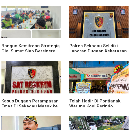
Sekadau
Lubis Pertanyakan
Komitmen terhadap Sistem
Merit
Bangun Kemitraan Strategis,
Polres Sekadau Selidiki
Ojol Sumut Siap Bersinergi
Laporan Dugaan Kekerasan
Menciptakan Lingkungan
Seksual Terhadap Anak
yang Tertib dan Kondusif
Dibawah Umur
Kasus Dugaan Perampasan
Telah Hadir Di Pontianak,
Emas Di Sekadau Masuk ke
Warung Kopi Perindo,
Tahap Penyidikan
Hadirkan Ruang Silaturahmi
dan Mendukung UMKM