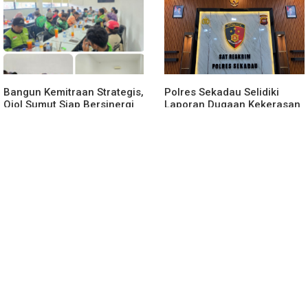
Merit
Bangun Kemitraan Strategis,
Polres Sekadau Selidiki
Ojol Sumut Siap Bersinergi
Laporan Dugaan Kekerasan
Menciptakan Lingkungan
Seksual Terhadap Anak
yang Tertib dan Kondusif
Dibawah Umur