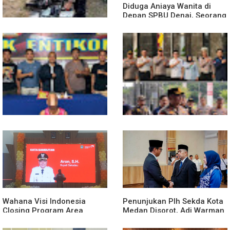
Diduga Aniaya Wanita di
Depan SPBU Denai, Seorang
Pria Diamankan Polsek
Medan Area
Truk Kontainer Oleng Tabrak
Vario, Warga Kapuas
Meninggal di Dusun Mak
Tampong
Polsek Entikong Gagalkan
Kunker Perdana ke
Peredaran Sabu 151,76
Entikong, Kapolres Sanggau:
Gram di Perbatasan
Keamanan Perbatasan
Tanggung Jawab Bersama
Wahana Visi Indonesia
Penunjukan Plh Sekda Kota
Closing Program Area
Medan Disorot, Adi Warman
Sekadau
Lubis Pertanyakan
Komitmen terhadap Sistem