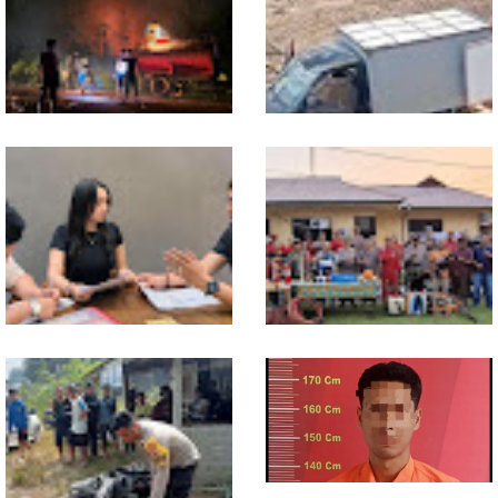
13 Jam Berjuang, Polsek
Mobil Box Terjun ke Jurang
Toba dan Warga Berhasil
Depan KC, Diduga Rem
Jinakkan Karhutla 7 Hektare
Blong
di Desa Bagan Asam
Diduga Jadi Korban
Polsek Entikong Gelar Apel
Penyebaran Foto Pribadi
Siaga Karhutla 2026, Sinergi
dan Dicemarkan di TikTok,
Lintas Sektor Cegah
AF Lapor ke Polda Sumut
Kebakaran Hutan dan Lahan