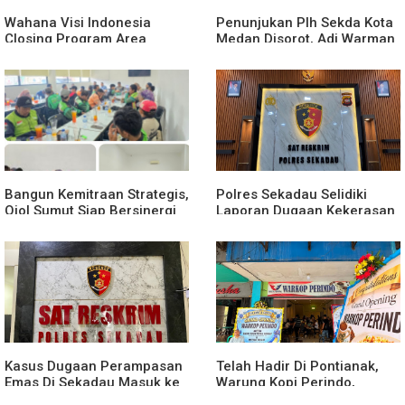
Wahana Visi Indonesia
Penunjukan Plh Sekda Kota
Closing Program Area
Medan Disorot, Adi Warman
Sekadau
Lubis Pertanyakan
Komitmen terhadap Sistem
Merit
Bangun Kemitraan Strategis,
Polres Sekadau Selidiki
Ojol Sumut Siap Bersinergi
Laporan Dugaan Kekerasan
Menciptakan Lingkungan
Seksual Terhadap Anak
yang Tertib dan Kondusif
Dibawah Umur
Kasus Dugaan Perampasan
Telah Hadir Di Pontianak,
Emas Di Sekadau Masuk ke
Warung Kopi Perindo,
Tahap Penyidikan
Hadirkan Ruang Silaturahmi