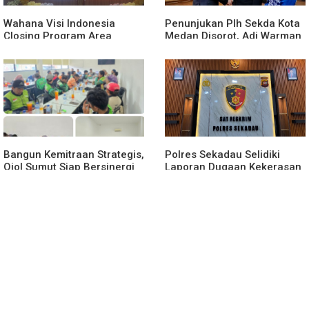
Wahana Visi Indonesia
Penunjukan Plh Sekda Kota
Closing Program Area
Medan Disorot, Adi Warman
Sekadau
Lubis Pertanyakan
Komitmen terhadap Sistem
Merit
Bangun Kemitraan Strategis,
Polres Sekadau Selidiki
Ojol Sumut Siap Bersinergi
Laporan Dugaan Kekerasan
Menciptakan Lingkungan
Seksual Terhadap Anak
yang Tertib dan Kondusif
Dibawah Umur