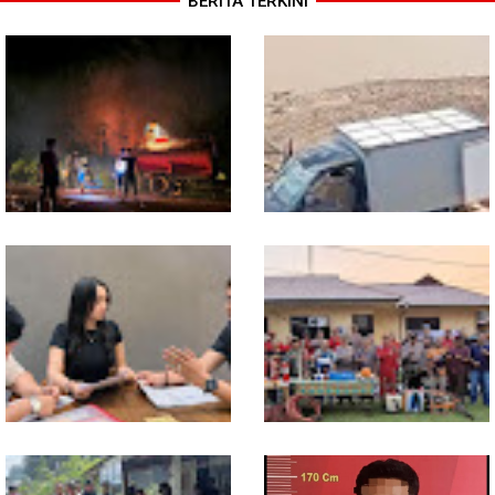
BERITA TERKINI
13 Jam Berjuang, Polsek
Mobil Box Terjun ke Jurang
Toba dan Warga Berhasil
Depan KC, Diduga Rem
Jinakkan Karhutla 7 Hektare
Blong
di Desa Bagan Asam