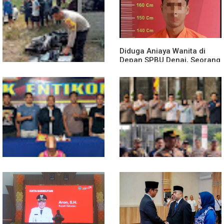
Diduga Jadi Korban
Polsek Entikong Gelar Apel
Penyebaran Foto Pribadi
Siaga Karhutla 2026, Sinergi
dan Dicemarkan di TikTok,
Lintas Sektor Cegah
AF Lapor ke Polda Sumut
Kebakaran Hutan dan Lahan
Diduga Aniaya Wanita di
Depan SPBU Denai, Seorang
Pria Diamankan Polsek
Medan Area
Truk Kontainer Oleng Tabrak
Vario, Warga Kapuas
Meninggal di Dusun Mak
Tampong
Polsek Entikong Gagalkan
Kunker Perdana ke
Peredaran Sabu 151,76
Entikong, Kapolres Sanggau:
Gram di Perbatasan
Keamanan Perbatasan
Tanggung Jawab Bersama