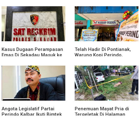
Menciptakan Lingkungan
Seksual Terhadap Anak
yang Tertib dan Kondusif
Dibawah Umur
Kasus Dugaan Perampasan
Telah Hadir Di Pontianak,
Emas Di Sekadau Masuk ke
Warung Kopi Perindo,
Tahap Penyidikan
Hadirkan Ruang Silaturahmi
dan Mendukung UMKM
Angota Legislatif Partai
Penemuan Mayat Pria di
Perindo Kalbar Ikuti Bimtek
Tergeletak Di Halaman
Partai Di Jakarta
Rumah Warga, Ini
Penjelasan Polisi