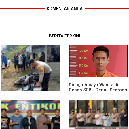
KOMENTAR ANDA
BERITA TERKINI
Diduga Aniaya Wanita di
Depan SPBU Denai, Seorang
Pria Diamankan Polsek
Medan Area
Truk Kontainer Oleng Tabrak
Vario, Warga Kapuas
Meninggal di Dusun Mak
Tampong