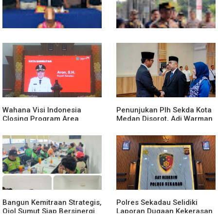
Polsek Entikong Gagalkan
Kunker Perdana ke
Peredaran Sabu 151,76
Entikong, Kapolres Sanggau:
Gram di Perbatasan
Keamanan Perbatasan
Tanggung Jawab Bersama
Wahana Visi Indonesia
Penunjukan Plh Sekda Kota
Closing Program Area
Medan Disorot, Adi Warman
Sekadau
Lubis Pertanyakan
Komitmen terhadap Sistem
Merit
Bangun Kemitraan Strategis,
Polres Sekadau Selidiki
Ojol Sumut Siap Bersinergi
Laporan Dugaan Kekerasan