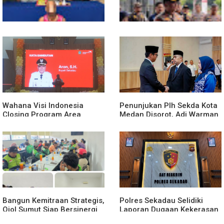
Polsek Entikong Gagalkan
Kunker Perdana ke
Peredaran Sabu 151,76
Entikong, Kapolres Sanggau:
Gram di Perbatasan
Keamanan Perbatasan
Tanggung Jawab Bersama
Wahana Visi Indonesia
Penunjukan Plh Sekda Kota
Closing Program Area
Medan Disorot, Adi Warman
Sekadau
Lubis Pertanyakan
Komitmen terhadap Sistem
Merit
Bangun Kemitraan Strategis,
Polres Sekadau Selidiki
Ojol Sumut Siap Bersinergi
Laporan Dugaan Kekerasan
Menciptakan Lingkungan
Seksual Terhadap Anak