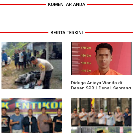
KOMENTAR ANDA
BERITA TERKINI
Diduga Aniaya Wanita di
Depan SPBU Denai, Seorang
Pria Diamankan Polsek
Medan Area
Truk Kontainer Oleng Tabrak
Vario, Warga Kapuas
Meninggal di Dusun Mak
Tampong