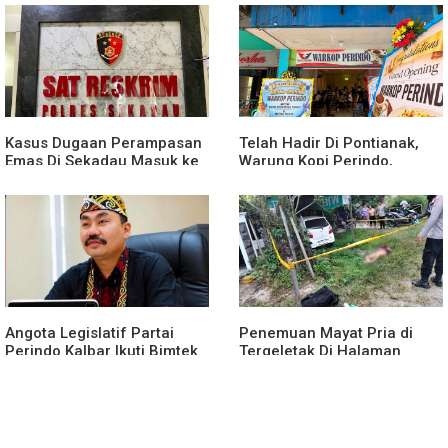
yang Tertib dan Kondusif
Dibawah Umur
Kasus Dugaan Perampasan
Telah Hadir Di Pontianak,
Emas Di Sekadau Masuk ke
Warung Kopi Perindo,
Tahap Penyidikan
Hadirkan Ruang Silaturahmi
dan Mendukung UMKM
Angota Legislatif Partai
Penemuan Mayat Pria di
Perindo Kalbar Ikuti Bimtek
Tergeletak Di Halaman
Partai Di Jakarta
Rumah Warga, Ini
Penjelasan Polisi