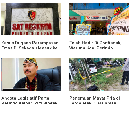
yang Tertib dan Kondusif
Dibawah Umur
Kasus Dugaan Perampasan
Telah Hadir Di Pontianak,
Emas Di Sekadau Masuk ke
Warung Kopi Perindo,
Tahap Penyidikan
Hadirkan Ruang Silaturahmi
dan Mendukung UMKM
Angota Legislatif Partai
Penemuan Mayat Pria di
Perindo Kalbar Ikuti Bimtek
Tergeletak Di Halaman
Partai Di Jakarta
Rumah Warga, Ini
Penjelasan Polisi