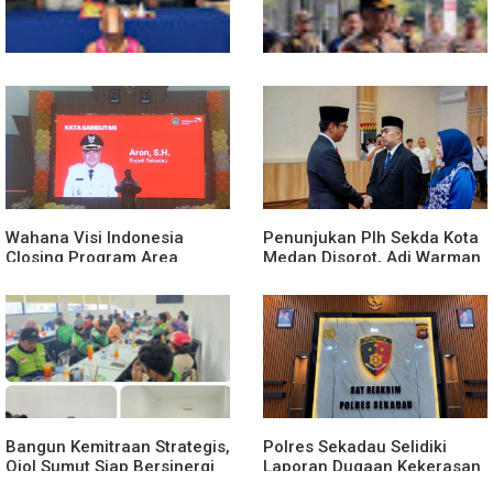
Polsek Entikong Gagalkan
Kunker Perdana ke
Peredaran Sabu 151,76
Entikong, Kapolres Sanggau:
Gram di Perbatasan
Keamanan Perbatasan
Tanggung Jawab Bersama
Wahana Visi Indonesia
Penunjukan Plh Sekda Kota
Closing Program Area
Medan Disorot, Adi Warman
Sekadau
Lubis Pertanyakan
Komitmen terhadap Sistem
Merit
Bangun Kemitraan Strategis,
Polres Sekadau Selidiki
Ojol Sumut Siap Bersinergi
Laporan Dugaan Kekerasan
Menciptakan Lingkungan
Seksual Terhadap Anak