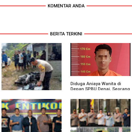
KOMENTAR ANDA
BERITA TERKINI
Diduga Aniaya Wanita di
Depan SPBU Denai, Seorang
Pria Diamankan Polsek
Medan Area
Truk Kontainer Oleng Tabrak
Vario, Warga Kapuas
Meninggal di Dusun Mak
Tampong