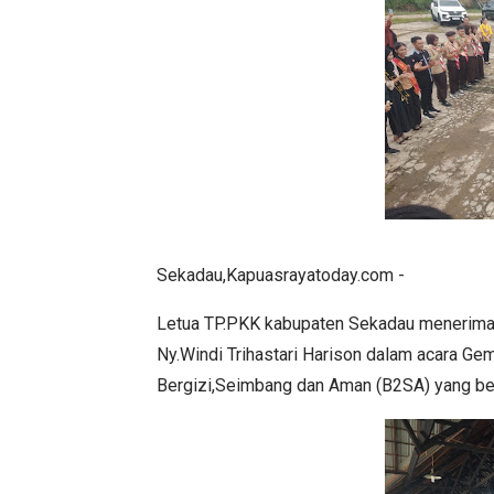
Sekadau,Kapuasrayatoday.com -
Letua TP.PKK kabupaten Sekadau menerima k
Ny.Windi Trihastari Harison dalam acara G
Bergizi,Seimbang dan Aman (B2SA) yang ber