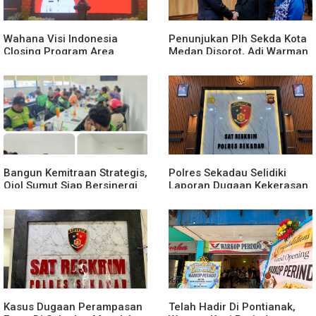
Tanggung Jawab Bersama
Wahana Visi Indonesia
Penunjukan Plh Sekda Kota
Closing Program Area
Medan Disorot, Adi Warman
Sekadau
Lubis Pertanyakan
Komitmen terhadap Sistem
Merit
Bangun Kemitraan Strategis,
Polres Sekadau Selidiki
Ojol Sumut Siap Bersinergi
Laporan Dugaan Kekerasan
Menciptakan Lingkungan
Seksual Terhadap Anak
yang Tertib dan Kondusif
Dibawah Umur
Kasus Dugaan Perampasan
Telah Hadir Di Pontianak,