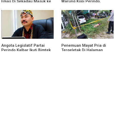
Emas Di Sekadau Masuk ke
Warung Kopi Perindo,
Tahap Penyidikan
Hadirkan Ruang Silaturahmi
dan Mendukung UMKM
Angota Legislatif Partai
Penemuan Mayat Pria di
Perindo Kalbar Ikuti Bimtek
Tergeletak Di Halaman
Partai Di Jakarta
Rumah Warga, Ini
Penjelasan Polisi