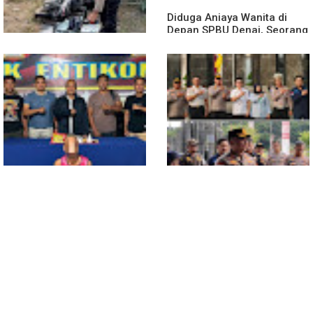
Diduga Aniaya Wanita di
Depan SPBU Denai, Seorang
Pria Diamankan Polsek
Medan Area
Truk Kontainer Oleng Tabrak
Vario, Warga Kapuas
Meninggal di Dusun Mak
Tampong
Polsek Entikong Gagalkan
Kunker Perdana ke
Peredaran Sabu 151,76
Entikong, Kapolres Sanggau:
Gram di Perbatasan
Keamanan Perbatasan
Tanggung Jawab Bersama