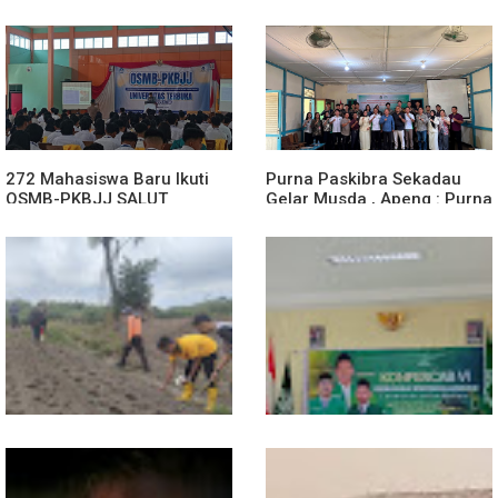
272 Mahasiswa Baru Ikuti
Purna Paskibra Sekadau
OSMB-PKBJJ SALUT
Gelar Musda , Apeng : Purna
Sekadau 2026
Paskibra Dapat Menjadi
Agen Terdepan Menjaga
Persatuan Dan Kesatuan
Bangsa
Dukung Swasembada
Sekwil GP Ansor Kalbar