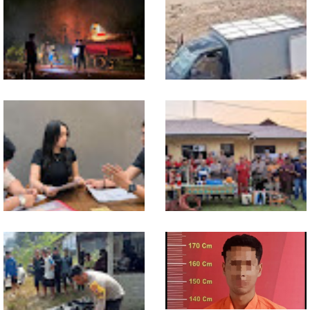
Pangan, Polsek Entikong
Hadiri Konfercab Sanggau:
Tanam dan Rawat Jagung
Kader Harus Militan dan
Hibrida di Demplot Entikong
Bermanfaat
Tapang
13 Jam Berjuang, Polsek
Mobil Box Terjun ke Jurang
Toba dan Warga Berhasil
Depan KC, Diduga Rem
Jinakkan Karhutla 7 Hektare
Blong
di Desa Bagan Asam
Diduga Jadi Korban
Polsek Entikong Gelar Apel
Penyebaran Foto Pribadi
Siaga Karhutla 2026, Sinergi
dan Dicemarkan di TikTok,
Lintas Sektor Cegah
AF Lapor ke Polda Sumut
Kebakaran Hutan dan Lahan