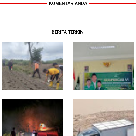
KOMENTAR ANDA
BERITA TERKINI
Dukung Swasembada
Sekwil GP Ansor Kalbar
Pangan, Polsek Entikong
Hadiri Konfercab Sanggau:
Tanam dan Rawat Jagung
Kader Harus Militan dan
Hibrida di Demplot Entikong
Bermanfaat
Tapang