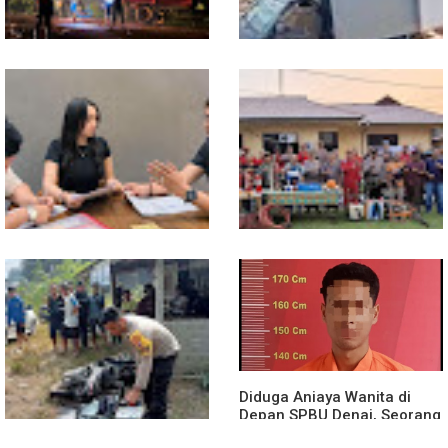
13 Jam Berjuang, Polsek
Mobil Box Terjun ke Jurang
Toba dan Warga Berhasil
Depan KC, Diduga Rem
Jinakkan Karhutla 7 Hektare
Blong
di Desa Bagan Asam
Diduga Jadi Korban
Polsek Entikong Gelar Apel
Penyebaran Foto Pribadi
Siaga Karhutla 2026, Sinergi
dan Dicemarkan di TikTok,
Lintas Sektor Cegah
AF Lapor ke Polda Sumut
Kebakaran Hutan dan Lahan
Diduga Aniaya Wanita di
Depan SPBU Denai, Seorang
Pria Diamankan Polsek