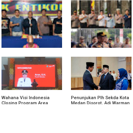
Medan Area
Truk Kontainer Oleng Tabrak
Vario, Warga Kapuas
Meninggal di Dusun Mak
Tampong
Polsek Entikong Gagalkan
Kunker Perdana ke
Peredaran Sabu 151,76
Entikong, Kapolres Sanggau:
Gram di Perbatasan
Keamanan Perbatasan
Tanggung Jawab Bersama
Wahana Visi Indonesia
Penunjukan Plh Sekda Kota
Closing Program Area
Medan Disorot, Adi Warman
Sekadau
Lubis Pertanyakan
Komitmen terhadap Sistem
Merit