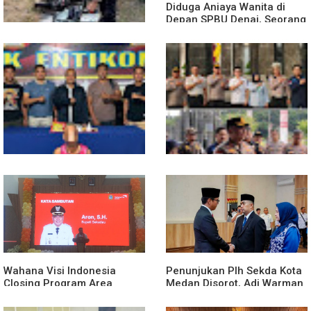
Diduga Aniaya Wanita di
Depan SPBU Denai, Seorang
Pria Diamankan Polsek
Medan Area
Truk Kontainer Oleng Tabrak
Vario, Warga Kapuas
Meninggal di Dusun Mak
Tampong
Polsek Entikong Gagalkan
Kunker Perdana ke
Peredaran Sabu 151,76
Entikong, Kapolres Sanggau:
Gram di Perbatasan
Keamanan Perbatasan
Tanggung Jawab Bersama
Wahana Visi Indonesia
Penunjukan Plh Sekda Kota
Closing Program Area
Medan Disorot, Adi Warman
Sekadau
Lubis Pertanyakan
Komitmen terhadap Sistem