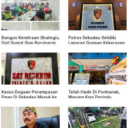
Merit
Bangun Kemitraan Strategis,
Polres Sekadau Selidiki
Ojol Sumut Siap Bersinergi
Laporan Dugaan Kekerasan
Menciptakan Lingkungan
Seksual Terhadap Anak
yang Tertib dan Kondusif
Dibawah Umur
Kasus Dugaan Perampasan
Telah Hadir Di Pontianak,
Emas Di Sekadau Masuk ke
Warung Kopi Perindo,
Tahap Penyidikan
Hadirkan Ruang Silaturahmi
dan Mendukung UMKM