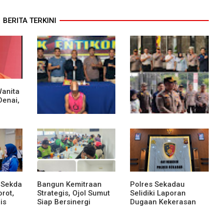
BERITA TERKINI
Wanita
Denai,
sek
Polsek Entikong
Kunker Perdana ke
Gagalkan Peredaran
Entikong, Kapolres
Sabu 151,76 Gram di
Sanggau: Keamanan
Perbatasan
Perbatasan Tanggung
Jawab Bersama
 Sekda
Bangun Kemitraan
Polres Sekadau
rot,
Strategis, Ojol Sumut
Selidiki Laporan
is
Siap Bersinergi
Dugaan Kekerasan
Menciptakan
Seksual Terhadap