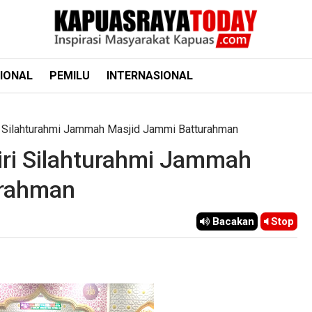
IONAL
PEMILU
INTERNASIONAL
i Silahturahmi Jammah Masjid Jammi Batturahman
iri Silahturahmi Jammah
urahman
Bacakan
Stop