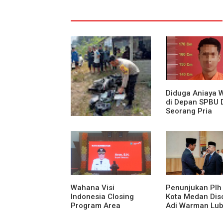
Diduga Aniaya 
di Depan SPBU 
Seorang Pria
Diamankan Pol
Medan Area
Truk Kontainer Oleng
Tabrak Vario, Warga
Kapuas Meninggal di
Dusun Mak Tampong
Wahana Visi
Penunjukan Plh
Indonesia Closing
Kota Medan Diso
Program Area
Adi Warman Lub
Sekadau
Pertanyakan