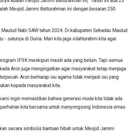
tunya adalah mesjid Jammi Batturahman ini, "Tahun ini ada 23
dalah Mesjid Jammi Batturahman ini dengan besaran 250
 Maulud Nabi SAW tahun 2024. Di kabupaten Sekadau Maulud
u - satunya di Dunia. Mari kita jaga silahturahmi kita agar
rogram IP3K meskipun masih ada yang belum. Tapi semua
Pilkada Aron juga mengingatkan agar masyarakat tetap menjaga
a terpecah. Aron berharap isu agama tidak menjadi isu yang
ejukan kepada masyarakat kita.
kami ingin memastikan bahwa generasi muda kita tidak ada
i perhatian kita bersama untuk menyongsong Indonesia emas
kan secara simbolis bantuan hibah untuk Mesjid Jammi