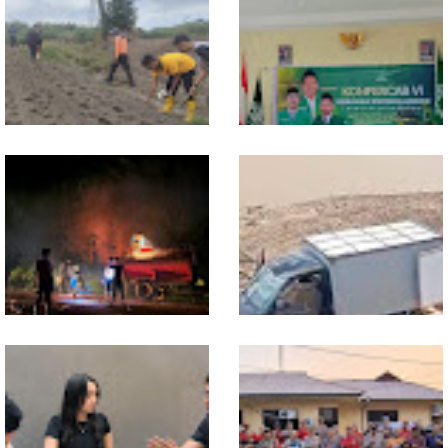
Bangsa
Dukung Swasembada
Sekwil GP Ansor Kalbar
Pangan, Polsek Entikong
Hadiri Konfercab Sanggau:
Tanam dan Rawat Jagung
Kader Harus Militan dan
Hibrida di Demplot Entikong
Bermanfaat
Tapang
13 Jam Berjuang, Polsek
Mobil Box Terjun ke Jurang
Toba dan Warga Berhasil
Depan KC, Diduga Rem
Jinakkan Karhutla 7 Hektare
Blong
di Desa Bagan Asam