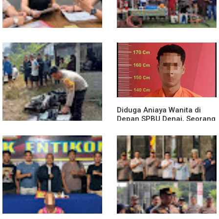
Diduga Jadi Korban
Polsek Entikong Gelar Apel
Penyebaran Foto Pribadi
Siaga Karhutla 2026, Sinergi
dan Dicemarkan di TikTok,
Lintas Sektor Cegah
AF Lapor ke Polda Sumut
Kebakaran Hutan dan Lahan
Diduga Aniaya Wanita di
Depan SPBU Denai, Seorang
Pria Diamankan Polsek
Medan Area
Truk Kontainer Oleng Tabrak
Vario, Warga Kapuas
Meninggal di Dusun Mak
Tampong