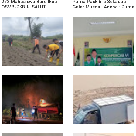
272 Mahasiswa Baru Ikuti
Purna Paskibra Sekadau
OSMB-PKBJJ SALUT
Gelar Musda , Apeng : Purna
Sekadau 2026
Paskibra Dapat Menjadi
Agen Terdepan Menjaga
Persatuan Dan Kesatuan
Bangsa
Dukung Swasembada
Sekwil GP Ansor Kalbar
Pangan, Polsek Entikong
Hadiri Konfercab Sanggau:
Tanam dan Rawat Jagung
Kader Harus Militan dan
Hibrida di Demplot Entikong
Bermanfaat
Tapang