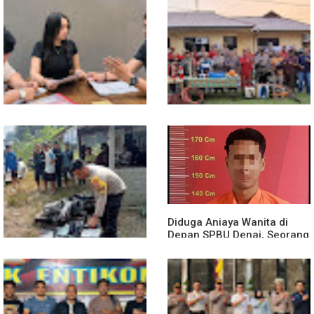
13 Jam Berjuang, Polsek
Mobil Box Terjun ke Jurang
Toba dan Warga Berhasil
Depan KC, Diduga Rem
Jinakkan Karhutla 7 Hektare
Blong
di Desa Bagan Asam
Diduga Jadi Korban
Polsek Entikong Gelar Apel
Penyebaran Foto Pribadi
Siaga Karhutla 2026, Sinergi
dan Dicemarkan di TikTok,
Lintas Sektor Cegah
AF Lapor ke Polda Sumut
Kebakaran Hutan dan Lahan
Diduga Aniaya Wanita di
Depan SPBU Denai, Seorang
Pria Diamankan Polsek
Medan Area
Truk Kontainer Oleng Tabrak
Vario, Warga Kapuas
Meninggal di Dusun Mak