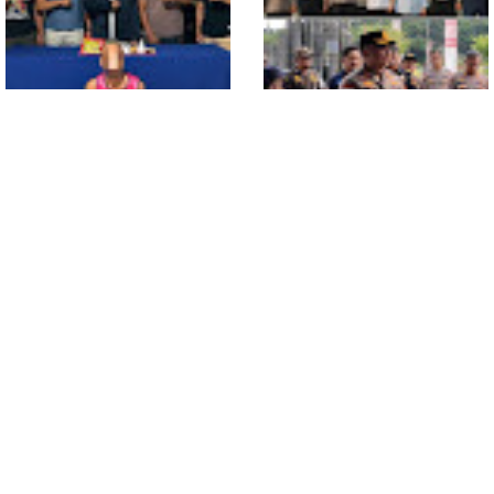
Tampong
Polsek Entikong Gagalkan
Kunker Perdana ke
Peredaran Sabu 151,76
Entikong, Kapolres Sanggau:
Gram di Perbatasan
Keamanan Perbatasan
Tanggung Jawab Bersama