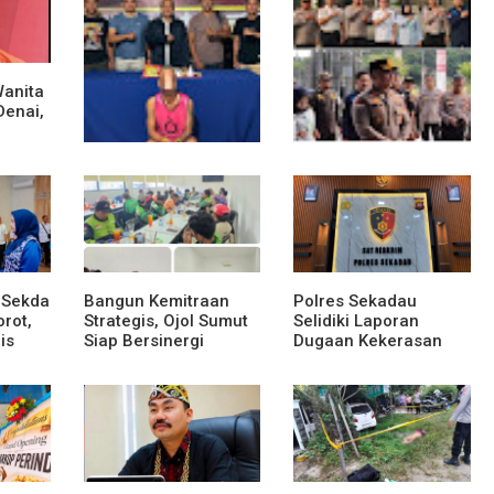
Wanita
Denai,
sek
Polsek Entikong
Kunker Perdana ke
Gagalkan Peredaran
Entikong, Kapolres
Sabu 151,76 Gram di
Sanggau: Keamanan
Perbatasan
Perbatasan Tanggung
Jawab Bersama
 Sekda
Bangun Kemitraan
Polres Sekadau
rot,
Strategis, Ojol Sumut
Selidiki Laporan
is
Siap Bersinergi
Dugaan Kekerasan
Menciptakan
Seksual Terhadap
adap
Lingkungan yang
Anak Dibawah Umur
Tertib dan Kondusif