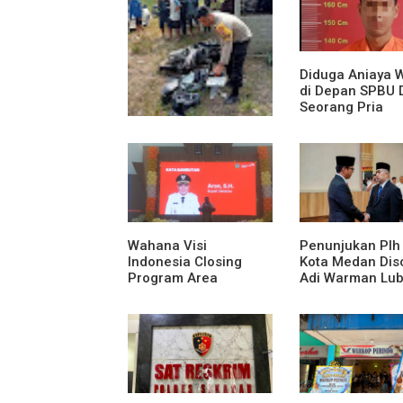
Diduga Aniaya 
di Depan SPBU 
Seorang Pria
Diamankan Pol
Medan Area
Truk Kontainer Oleng
Tabrak Vario, Warga
Kapuas Meninggal di
Dusun Mak Tampong
Wahana Visi
Penunjukan Plh
Indonesia Closing
Kota Medan Diso
Program Area
Adi Warman Lub
Sekadau
Pertanyakan
Komitmen terh
Sistem Merit