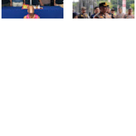
Polsek Entikong Gagalkan
Kunker Perdana ke
Peredaran Sabu 151,76
Entikong, Kapolres Sanggau:
Gram di Perbatasan
Keamanan Perbatasan
Tanggung Jawab Bersama