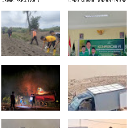
OSMB-PKBJJ SALUT
Gelar Musda , Apeng : Purna
Sekadau 2026
Paskibra Dapat Menjadi
Agen Terdepan Menjaga
Persatuan Dan Kesatuan
Bangsa
Dukung Swasembada
Sekwil GP Ansor Kalbar
Pangan, Polsek Entikong
Hadiri Konfercab Sanggau:
Tanam dan Rawat Jagung
Kader Harus Militan dan
Hibrida di Demplot Entikong
Bermanfaat
Tapang