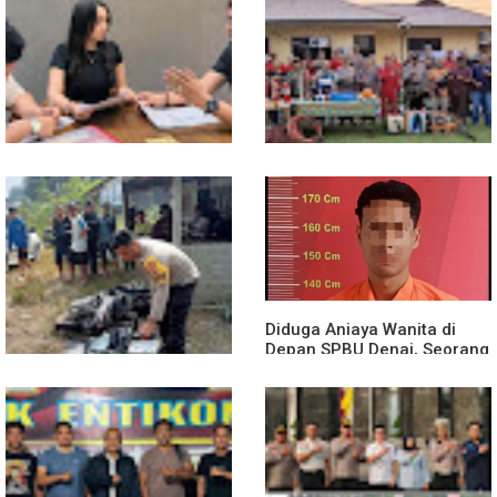
13 Jam Berjuang, Polsek
Mobil Box Terjun ke Jurang
Toba dan Warga Berhasil
Depan KC, Diduga Rem
Jinakkan Karhutla 7 Hektare
Blong
di Desa Bagan Asam
Diduga Jadi Korban
Polsek Entikong Gelar Apel
Penyebaran Foto Pribadi
Siaga Karhutla 2026, Sinergi
dan Dicemarkan di TikTok,
Lintas Sektor Cegah
AF Lapor ke Polda Sumut
Kebakaran Hutan dan Lahan
Diduga Aniaya Wanita di
Depan SPBU Denai, Seorang
Pria Diamankan Polsek
Medan Area
Truk Kontainer Oleng Tabrak
Vario, Warga Kapuas
Meninggal di Dusun Mak
Tampong