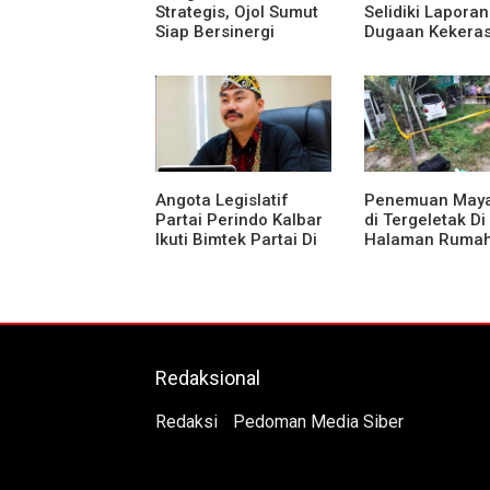
Strategis, Ojol Sumut
Selidiki Laporan
Siap Bersinergi
Dugaan Kekera
Menciptakan
Seksual Terhad
Lingkungan yang
Anak Dibawah 
Tertib dan Kondusif
Angota Legislatif
Penemuan Maya
Partai Perindo Kalbar
di Tergeletak Di
Ikuti Bimtek Partai Di
Halaman Ruma
Jakarta
Warga, Ini Penj
Polisi
Redaksional
Redaksi
Pedoman Media Siber