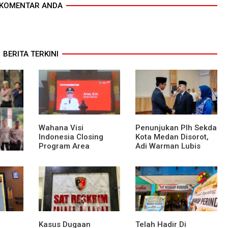
KOMENTAR ANDA
BERITA TERKINI
Wahana Visi
Penunjukan Plh Sekda
Indonesia Closing
Kota Medan Disorot,
Program Area
Adi Warman Lubis
Sekadau
Pertanyakan
Komitmen terhadap
 ke
Sistem Merit
res
anan
nggung
Kasus Dugaan
Telah Hadir Di