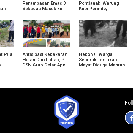
Perampasan Emas Di
Pontianak, Warung
san
Sekadau Masuk ke
Kopi Perindo,
ap
Tahap Penyidikan
Hadirkan Ruang
Umur
Silaturahmi dan
Mendukung UMKM
t Pria
Antisipasi Kebakaran
Heboh !!, Warga
Hutan Dan Lahan, PT
Senuruk Temukan
h
DSN Grup Gelar Apel
Mayat Diduga Mantan
elasan
Siaga
Anggota DPRD
Sekadau
Fol