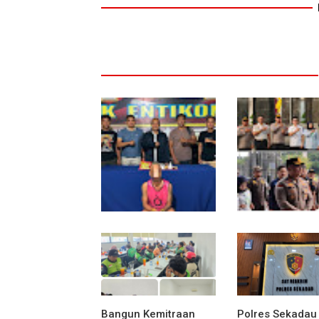
Polsek Entikong
Kunker Perdana
Gagalkan Peredaran
Entikong, Kapol
Sabu 151,76 Gram di
Sanggau: Keam
Perbatasan
Perbatasan Ta
Jawab Bersama
Bangun Kemitraan
Polres Sekadau